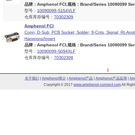
品牌：Amphenol FCI,规格：Brand/Series 10090099 Seri
型号：
10090099-S154VLF
仓库库存编号：
70302309
Amphenol FCI
Conn; D-Sub; PCB Socket; Solder; 9-Cnts, Signal; Rt-Angl
Harpoons/Insert
品牌：Amphenol FCI,规格：Brand/Series 10090099 Seri
型号：
10090099-S094XLF
仓库库存编号：
70302308
1
关于我们
|
Amphenol简介
|
Amphenol产品
|
Amphenol产品应用
|
Am
Copyright © 2017
www.amphenol-connect.com
All Ri