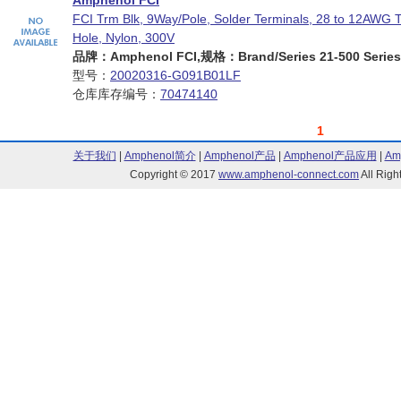
Amphenol FCI
FCI Trm Blk, 9Way/Pole, Solder Terminals, 28 to 12AWG 
Hole, Nylon, 300V
品牌：Amphenol FCI,规格：Brand/Series 21-500 Series
型号：
20020316-G091B01LF
仓库库存编号：
70474140
1
关于我们
|
Amphenol简介
|
Amphenol产品
|
Amphenol产品应用
|
Am
Copyright © 2017
www.amphenol-connect.com
All Ri