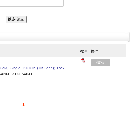
PDF
操作
搜索
Gold); Single; 150 u-in. (Tin-Lead); Black
ies 54101 Series,
1