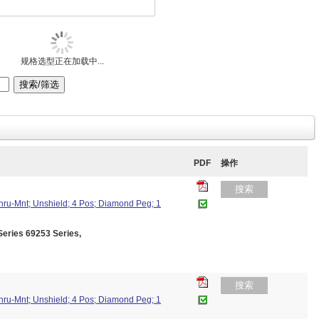
规格选型正在加载中...
PDF
操作
搜索
Thru-Mnt; Unshield; 4 Pos; Diamond Peg; 1
ies 69253 Series,
搜索
Thru-Mnt; Unshield; 4 Pos; Diamond Peg; 1