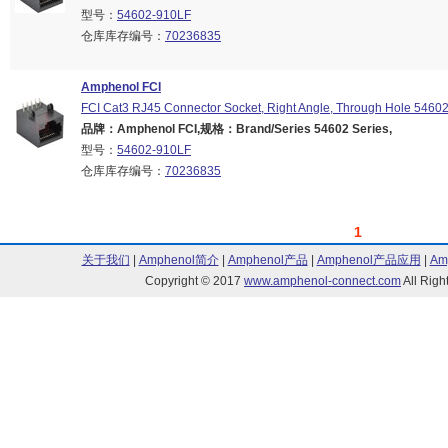
型号：
54602-910LF
仓库库存编号：
70236835
Amphenol FCI
FCI Cat3 RJ45 Connector Socket, Right Angle, Through Hole 5460
品牌：Amphenol FCI,规格：Brand/Series 54602 Series,
型号：
54602-910LF
仓库库存编号：
70236835
1
关于我们
|
Amphenol简介
|
Amphenol产品
|
Amphenol产品应用
|
Am
Copyright © 2017
www.amphenol-connect.com
All Ri