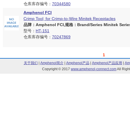
仓库库存编号：
70344580
Amphenol FCI
Crimp Tool; for Crimp-to-Wire Minitek Receptacles
品牌：Amphenol FCI,规格：Brand/Series Minitek Serie
型号：
HT-151
仓库库存编号：
70247869
1
关于我们
|
Amphenol简介
|
Amphenol产品
|
Amphenol产品应用
|
Am
Copyright © 2017
www.amphenol-connect.com
All Ri