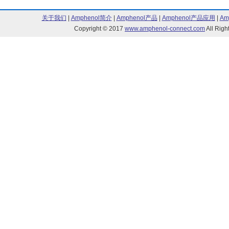
关于我们
|
Amphenol简介
|
Amphenol产品
|
Amphenol产品应用
|
Am
Copyright © 2017
www.amphenol-connect.com
All Ri