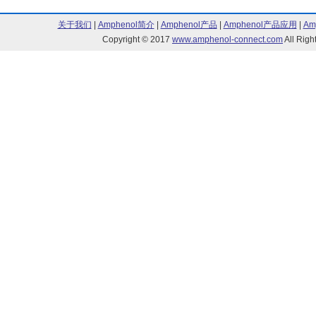
关于我们
|
Amphenol简介
|
Amphenol产品
|
Amphenol产品应用
|
Am
Copyright © 2017
www.amphenol-connect.com
All Ri