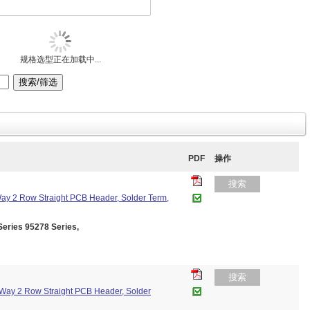
规格选型正在加载中...
PDF
操作
搜索
Way 2 Row Straight PCB Header, Solder Term,
ies 95278 Series,
搜索
 Way 2 Row Straight PCB Header, Solder