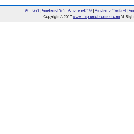
关于我们
|
Amphenol简介
|
Amphenol产品
|
Amphenol产品应用
|
Am
Copyright © 2017
www.amphenol-connect.com
All Ri