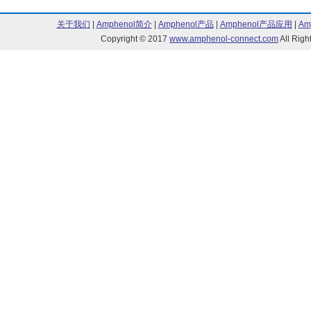
关于我们
|
Amphenol简介
|
Amphenol产品
|
Amphenol产品应用
|
Am
Copyright © 2017
www.amphenol-connect.com
All Ri