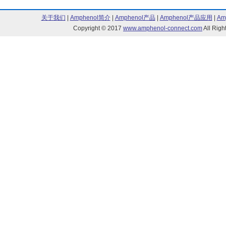
关于我们
|
Amphenol简介
|
Amphenol产品
|
Amphenol产品应用
|
Am
Copyright © 2017
www.amphenol-connect.com
All Ri