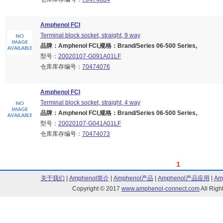
Amphenol FCI
Terminal block socket, straight, 9 way
品牌：Amphenol FCI,规格：Brand/Series 06-500 Series,
型号：
20020107-G091A01LF
仓库库存编号：
70474076
Amphenol FCI
Terminal block socket, straight, 4 way
品牌：Amphenol FCI,规格：Brand/Series 06-500 Series,
型号：
20020107-G041A01LF
仓库库存编号：
70474073
1
关于我们
|
Amphenol简介
|
Amphenol产品
|
Amphenol产品应用
|
Am
Copyright © 2017
www.amphenol-connect.com
All Ri