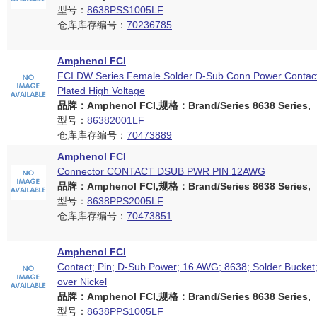
型号：
8638PSS1005LF
仓库库存编号：
70236785
Amphenol FCI
FCI DW Series Female Solder D-Sub Conn Power Contact
Plated High Voltage
品牌：Amphenol FCI,规格：Brand/Series 8638 Series,
型号：
86382001LF
仓库库存编号：
70473889
Amphenol FCI
Connector CONTACT DSUB PWR PIN 12AWG
品牌：Amphenol FCI,规格：Brand/Series 8638 Series,
型号：
8638PPS2005LF
仓库库存编号：
70473851
Amphenol FCI
Contact; Pin; D-Sub Power; 16 AWG; 8638; Solder Bucket
over Nickel
品牌：Amphenol FCI,规格：Brand/Series 8638 Series,
型号：
8638PPS1005LF