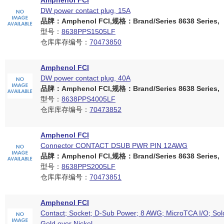
Amphenol FCI
DW power contact plug, 15A
品牌：Amphenol FCI,规格：Brand/Series 8638 Series,
型号：
8638PPS1505LF
仓库库存编号：
70473850
Amphenol FCI
DW power contact plug, 40A
品牌：Amphenol FCI,规格：Brand/Series 8638 Series,
型号：
8638PPS4005LF
仓库库存编号：
70473852
Amphenol FCI
Connector CONTACT DSUB PWR PIN 12AWG
品牌：Amphenol FCI,规格：Brand/Series 8638 Series,
型号：
8638PPS2005LF
仓库库存编号：
70473851
Amphenol FCI
Contact; Socket; D-Sub Power; 8 AWG; MicroTCA I/O; Sol
Gold over Nickel