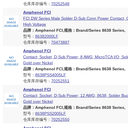
仓库库存编号：
70252548
Amphenol FCI
FCI DW Series Male Solder D-Sub Conn Power Contact, G
High Voltage
品牌：Amphenol FCI,规格：Brand/Series 8638 Series,
型号：
86382000LF
仓库库存编号：
70473887
Amphenol FCI
Contact; Socket; D-Sub Power; 8 AWG; MicroTCA I/O; Sol
Gold over Nickel
品牌：Amphenol FCI,规格：Brand/Series 8638 Series,
型号：
8638PSS4005LF
仓库库存编号：
70252551
Amphenol FCI
Contact; Socket; D-Sub Power; 12 AWG; 8638; Solder Buc
Gold over Nickel
品牌：Amphenol FCI,规格：Brand/Series 8638 Series,
型号：
8638PSS2005LF
仓库库存编号：
70252550