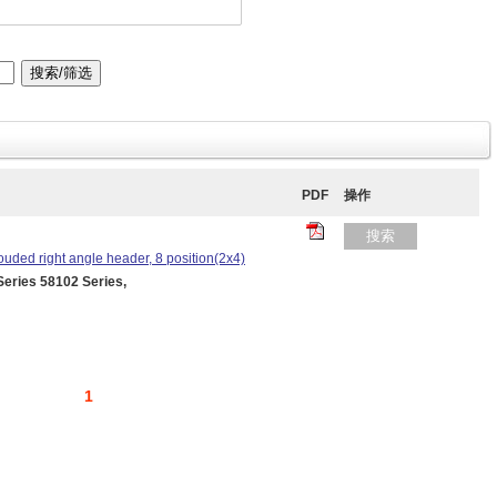
PDF
操作
搜索
uded right angle header, 8 position(2x4)
ies 58102 Series,
1