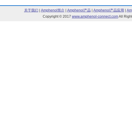
关于我们
|
Amphenol简介
|
Amphenol产品
|
Amphenol产品应用
|
Am
Copyright © 2017
www.amphenol-connect.com
All Ri