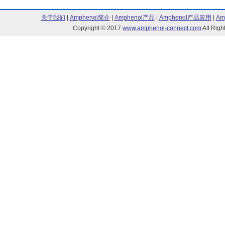
关于我们
|
Amphenol简介
|
Amphenol产品
|
Amphenol产品应用
|
Am
Copyright © 2017
www.amphenol-connect.com
All Ri