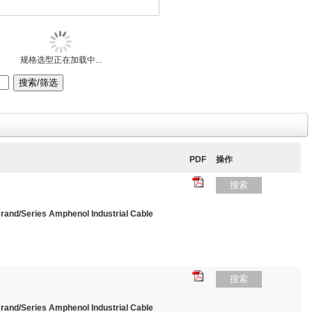
规格选型正在加载中...
PDF
操作
搜索
d/Series Amphenol Industrial Cable
搜索
d/Series Amphenol Industrial Cable