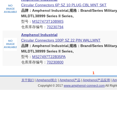
Circular Connectors 6P SZ 10 PLUG CBL MNT SKT
品牌：Amphenol Industrial,规格：Brand/Series Militar
MILDTL38999 Series II Series,
型号：
MS27473T10B98S
仓库库存编号：
70230794
Amphenol Industrial
Circular Connectors 100P SZ 22 PIN WALLMNT
品牌：Amphenol Industrial,规格：Brand/Series Militar
MILDTL38999 Series II Series,
型号：
MS27497T22B35PA
仓库库存编号：
70230800
1
关于我们
|
Amphenol简介
|
Amphenol产品
|
Amphenol产品应用
|
Am
Copyright © 2017
www.amphenol-connect.com
All Ri