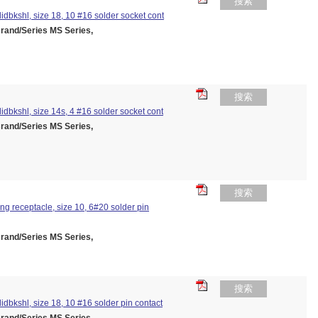
搜索
olidbkshl, size 18, 10 #16 solder socket cont
nd/Series MS Series,
搜索
olidbkshl, size 14s, 4 #16 solder socket cont
nd/Series MS Series,
搜索
ing receptacle, size 10, 6#20 solder pin
nd/Series MS Series,
搜索
olidbkshl, size 18, 10 #16 solder pin contact