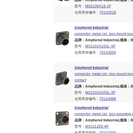
品牌：Amphenol Industrial,规格：Bra
型号：
MS3106A18-1P
仓库库存编号：
70143528
Amphenol Industrial
connector, metal circ, box mount rece
品牌：Amphenol Industrial,规格：Bra
型号：
MS3102A10SL-4P
仓库库存编号：
70143500
Amphenol Industrial
connector, metal circ, box mount rece
contact
品牌：Amphenol Industrial,规格：Bra
型号：
MS3102A10SL-3P
仓库库存编号：
70143486
Amphenol Industrial
connector, metal circ, box mounting r
品牌：Amphenol Industrial,规格：Bra
型号：
MS3112E8-4P
仓库库存编号：
70143345