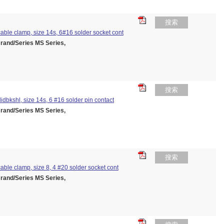
搜索
/cable clamp, size 14s, 6#16 solder socket cont
nd/Series MS Series,
搜索
olidbkshl, size 14s, 6 #16 solder pin contact
nd/Series MS Series,
搜索
/cable clamp, size 8, 4 #20 solder socket cont
nd/Series MS Series,