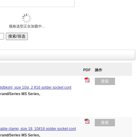
规格选型正在加载中...
PDF
操作
搜索
olidbkshl, size 10sl, 2 #16 solder socket cont
nd/Series MS Series,
搜索
/cable clamp, size 18, 10#16 solder socket cont
nd/Series MS Series,