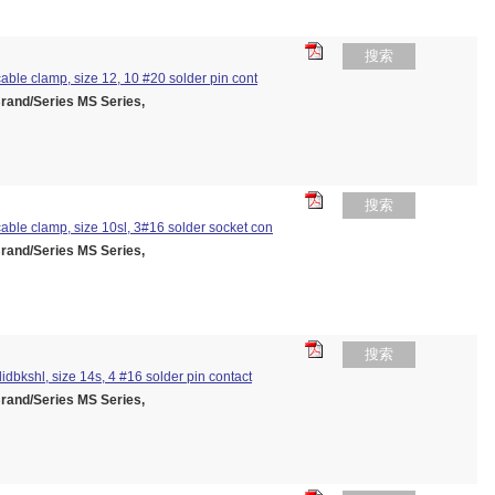
搜索
/cable clamp, size 12, 10 #20 solder pin cont
nd/Series MS Series,
搜索
/cable clamp, size 10sl, 3#16 solder socket con
nd/Series MS Series,
搜索
olidbkshl, size 14s, 4 #16 solder pin contact
nd/Series MS Series,