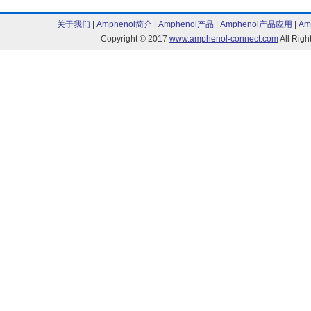
关于我们
|
Amphenol简介
|
Amphenol产品
|
Amphenol产品应用
|
Am
Copyright © 2017
www.amphenol-connect.com
All Ri