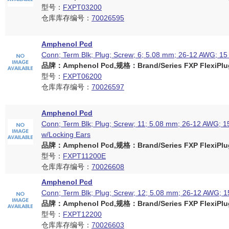
型号：
FXPT03200
仓库库存编号：
70026595
Amphenol Pcd
Conn; Term Blk; Plug; Screw; 6; 5.08 mm; 26-12 AWG; 15
品牌：Amphenol Pcd,规格：Brand/Series FXP FlexiPlug
型号：
FXPT06200
仓库库存编号：
70026597
Amphenol Pcd
Conn; Term Blk; Plug; Screw; 11; 5.08 mm; 26-12 AWG; 15
w/Locking Ears
品牌：Amphenol Pcd,规格：Brand/Series FXP FlexiPlug
型号：
FXPT11200E
仓库库存编号：
70026608
Amphenol Pcd
Conn; Term Blk; Plug; Screw; 12; 5.08 mm; 26-12 AWG; 1
品牌：Amphenol Pcd,规格：Brand/Series FXP FlexiPlug
型号：
FXPT12200
仓库库存编号：
70026603