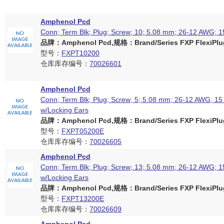
Amphenol Pcd
Conn; Term Blk; Plug; Screw; 10; 5.08 mm; 26-12 AWG; 1
品牌：Amphenol Pcd,规格：Brand/Series FXP FlexiPlug
型号：
FXPT10200
仓库库存编号：
70026601
Amphenol Pcd
Conn; Term Blk; Plug; Screw; 5; 5.08 mm; 26-12 AWG; 15 
w/Locking Ears
品牌：Amphenol Pcd,规格：Brand/Series FXP FlexiPlug
型号：
FXPT05200E
仓库库存编号：
70026605
Amphenol Pcd
Conn; Term Blk; Plug; Screw; 13; 5.08 mm; 26-12 AWG; 15
w/Locking Ears
品牌：Amphenol Pcd,规格：Brand/Series FXP FlexiPlug
型号：
FXPT13200E
仓库库存编号：
70026609