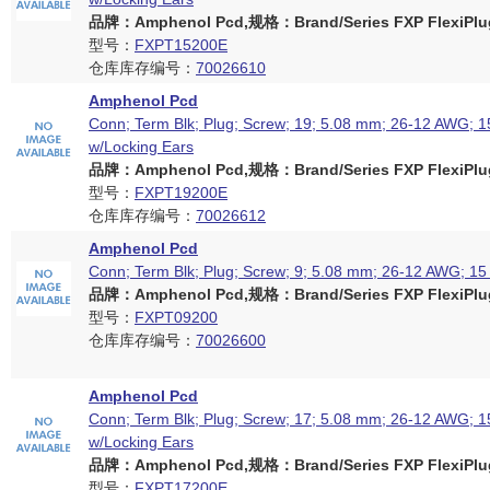
品牌：Amphenol Pcd,规格：Brand/Series FXP FlexiPlug
型号：
FXPT15200E
仓库库存编号：
70026610
Amphenol Pcd
Conn; Term Blk; Plug; Screw; 19; 5.08 mm; 26-12 AWG; 15
w/Locking Ears
品牌：Amphenol Pcd,规格：Brand/Series FXP FlexiPlug
型号：
FXPT19200E
仓库库存编号：
70026612
Amphenol Pcd
Conn; Term Blk; Plug; Screw; 9; 5.08 mm; 26-12 AWG; 15
品牌：Amphenol Pcd,规格：Brand/Series FXP FlexiPlug
型号：
FXPT09200
仓库库存编号：
70026600
Amphenol Pcd
Conn; Term Blk; Plug; Screw; 17; 5.08 mm; 26-12 AWG; 15
w/Locking Ears
品牌：Amphenol Pcd,规格：Brand/Series FXP FlexiPlug
型号：
FXPT17200E