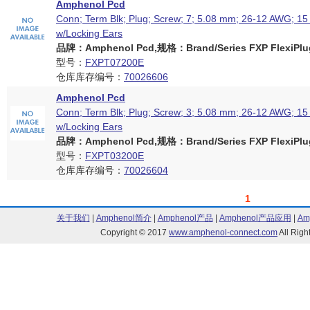
Amphenol Pcd
Conn; Term Blk; Plug; Screw; 7; 5.08 mm; 26-12 AWG; 15 
w/Locking Ears
品牌：Amphenol Pcd,规格：Brand/Series FXP FlexiPlug
型号：
FXPT07200E
仓库库存编号：
70026606
Amphenol Pcd
Conn; Term Blk; Plug; Screw; 3; 5.08 mm; 26-12 AWG; 15 
w/Locking Ears
品牌：Amphenol Pcd,规格：Brand/Series FXP FlexiPlug
型号：
FXPT03200E
仓库库存编号：
70026604
1
关于我们
|
Amphenol简介
|
Amphenol产品
|
Amphenol产品应用
|
Am
Copyright © 2017
www.amphenol-connect.com
All Ri