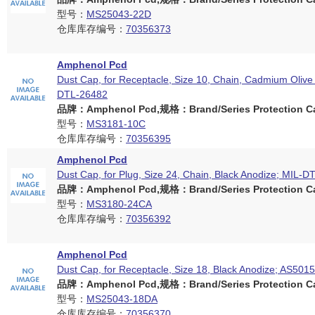
型号：
MS25043-22D
仓库库存编号：
70356373
Amphenol Pcd
Dust Cap, for Receptacle, Size 10, Chain, Cadmium Olive
DTL-26482
品牌：Amphenol Pcd,规格：Brand/Series Protection Ca
型号：
MS3181-10C
仓库库存编号：
70356395
Amphenol Pcd
Dust Cap, for Plug, Size 24, Chain, Black Anodize; MIL-
品牌：Amphenol Pcd,规格：Brand/Series Protection Ca
型号：
MS3180-24CA
仓库库存编号：
70356392
Amphenol Pcd
Dust Cap, for Receptacle, Size 18, Black Anodize; AS5015
品牌：Amphenol Pcd,规格：Brand/Series Protection Ca
型号：
MS25043-18DA
仓库库存编号：
70356370