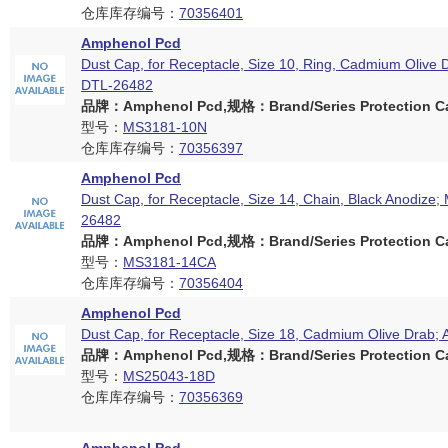
仓库库存编号：
70356401
Amphenol Pcd
Dust Cap, for Receptacle, Size 10, Ring, Cadmium Olive 
DTL-26482
品牌：Amphenol Pcd,规格：Brand/Series Protection Ca
型号：
MS3181-10N
仓库库存编号：
70356397
Amphenol Pcd
Dust Cap, for Receptacle, Size 14, Chain, Black Anodize;
26482
品牌：Amphenol Pcd,规格：Brand/Series Protection Ca
型号：
MS3181-14CA
仓库库存编号：
70356404
Amphenol Pcd
Dust Cap, for Receptacle, Size 18, Cadmium Olive Drab;
品牌：Amphenol Pcd,规格：Brand/Series Protection Ca
型号：
MS25043-18D
仓库库存编号：
70356369