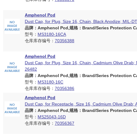
Amphenol Pcd
Dust Cap, for Plug, Size 16, Chain, Black Anodize; MIL-
品牌：Amphenol Pcd,规格：Brand/Series Protection Ca
型号：
MS3180-16CA
仓库库存编号：
70356388
Amphenol Pcd
Dust Cap, for Plug, Size 16, Chain, Cadmium Olive Drab;
26482
品牌：Amphenol Pcd,规格：Brand/Series Protection Ca
型号：
MS3180-16C
仓库库存编号：
70356386
Amphenol Pcd
Dust Cap, for Receptacle, Size 16, Cadmium Olive Drab;
品牌：Amphenol Pcd,规格：Brand/Series Protection Ca
型号：
MS25043-16D
仓库库存编号：
70356367