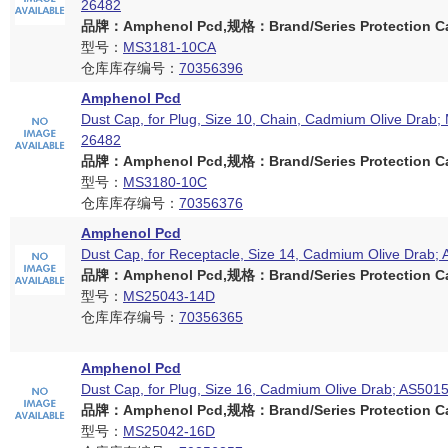
26482
品牌：Amphenol Pcd,规格：Brand/Series Protection Ca
型号：
MS3181-10CA
仓库库存编号：
70356396
Amphenol Pcd
Dust Cap, for Plug, Size 10, Chain, Cadmium Olive Drab;
26482
品牌：Amphenol Pcd,规格：Brand/Series Protection Ca
型号：
MS3180-10C
仓库库存编号：
70356376
Amphenol Pcd
Dust Cap, for Receptacle, Size 14, Cadmium Olive Drab;
品牌：Amphenol Pcd,规格：Brand/Series Protection Ca
型号：
MS25043-14D
仓库库存编号：
70356365
Amphenol Pcd
Dust Cap, for Plug, Size 16, Cadmium Olive Drab; AS501
品牌：Amphenol Pcd,规格：Brand/Series Protection Ca
型号：
MS25042-16D