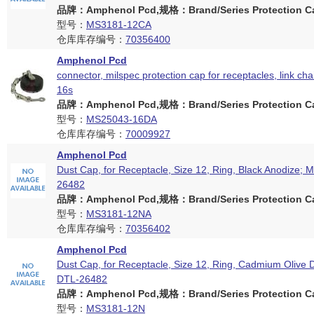
品牌：Amphenol Pcd,规格：Brand/Series Protection Ca
型号：
MS3181-12CA
仓库库存编号：
70356400
Amphenol Pcd
connector, milspec protection cap for receptacles, link chai
16s
品牌：Amphenol Pcd,规格：Brand/Series Protection Ca
型号：
MS25043-16DA
仓库库存编号：
70009927
Amphenol Pcd
Dust Cap, for Receptacle, Size 12, Ring, Black Anodize; 
26482
品牌：Amphenol Pcd,规格：Brand/Series Protection Ca
型号：
MS3181-12NA
仓库库存编号：
70356402
Amphenol Pcd
Dust Cap, for Receptacle, Size 12, Ring, Cadmium Olive 
DTL-26482
品牌：Amphenol Pcd,规格：Brand/Series Protection Ca
型号：
MS3181-12N