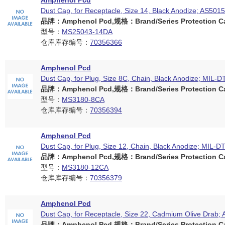
Amphenol Pcd
Dust Cap, for Receptacle, Size 14, Black Anodize; AS5015
品牌：Amphenol Pcd,规格：Brand/Series Protection Ca
型号：
MS25043-14DA
仓库库存编号：
70356366
Amphenol Pcd
Dust Cap, for Plug, Size 8C, Chain, Black Anodize; MIL-
品牌：Amphenol Pcd,规格：Brand/Series Protection Ca
型号：
MS3180-8CA
仓库库存编号：
70356394
Amphenol Pcd
Dust Cap, for Plug, Size 12, Chain, Black Anodize; MIL-
品牌：Amphenol Pcd,规格：Brand/Series Protection Ca
型号：
MS3180-12CA
仓库库存编号：
70356379
Amphenol Pcd
Dust Cap, for Receptacle, Size 22, Cadmium Olive Drab;
品牌：Amphenol Pcd,规格：Brand/Series Protection Ca