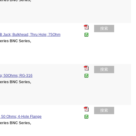
ies BNC Series,
搜索
B Jack; Bulkhead; Thru Hole; 75Ohm
ies BNC Series,
搜索
ug; 50Ohms; RG-316
ies BNC Series,
搜索
 50 Ohms; 4-Hole Flange
ies BNC Series,