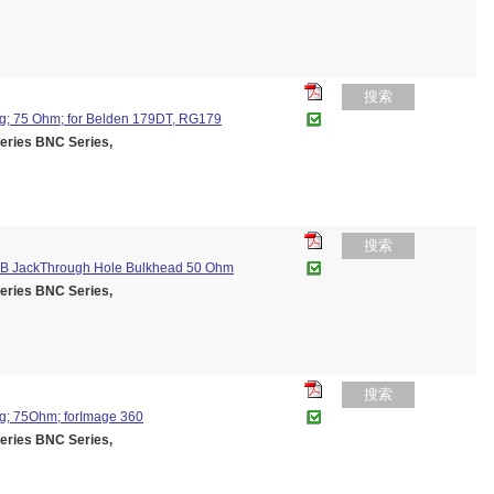
搜索
g; 75 Ohm; for Belden 179DT, RG179
ies BNC Series,
搜索
CB JackThrough Hole Bulkhead 50 Ohm
ies BNC Series,
搜索
g; 75Ohm; forImage 360
ies BNC Series,