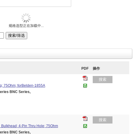
规格选型正在加载中...
PDF
操作
搜索
g; 75Ohm; forBelden-1855A
ies BNC Series,
搜索
 Bulkhead; 4-Pin Thru Hole; 75Ohm
ies BNC Series,