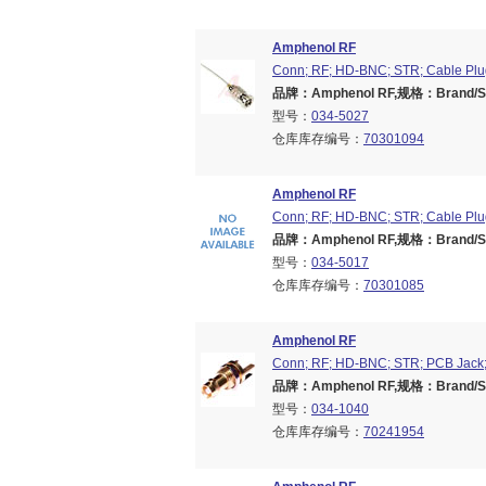
Amphenol RF
Conn; RF; HD-BNC; STR; Cable Plug
品牌：Amphenol RF,规格：Brand/Ser
型号：
034-5027
仓库库存编号：
70301094
Amphenol RF
Conn; RF; HD-BNC; STR; Cable Plu
品牌：Amphenol RF,规格：Brand/Ser
型号：
034-5017
仓库库存编号：
70301085
Amphenol RF
Conn; RF; HD-BNC; STR; PCB Jack;
品牌：Amphenol RF,规格：Brand/Ser
型号：
034-1040
仓库库存编号：
70241954