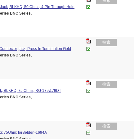
搜索
Jack; BLKHD; 50 Ohms; 4-Pin Through Hole
ies BNC Series,
搜索
nnector, jack, Press-In Termination Gold
ies BNC Series,
搜索
ck; BLKHD; 75 Ohms; RG-179\179DT
ies BNC Series,
搜索
g; 75Ohm; forBelden-1694A