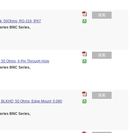
搜索
k; 50Ohms; RG-316; IP67
ies BNC Series,
搜索
 50 Ohms; 4-Pin Through Hole
ies BNC Series,
搜索
 BLKHD; 50 Ohms; Edge Mount; 0.080
ies BNC Series,