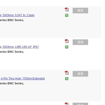
搜索
; 50Ohms; 0.047 In. Cable
ies BNC Series,
搜索
g; 50Ohms; LMR-195-UF; IP67
ies BNC Series,
搜索
 4-Pin Thru Hole; 75Ohm:Extended
ies BNC Series,