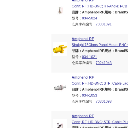
Amphenol RF
Conn; RF; HD-BNC; RT-Angle; PCB 
品牌：Amphenol RF,规格：Brand/Ser
型号：
034-5024
仓库库存编号：
70301091
Amphenol RF
Straight 75Ohms Panel Mount BNC Co
品牌：Amphenol RF,规格：Brand/Ser
型号：
034-1021
仓库库存编号：
70241943
Amphenol RF
Conn; RF; HD-BNC; STR; Cable Ja
品牌：Amphenol RF,规格：Brand/Ser
型号：
034-1053
仓库库存编号：
70301098
Amphenol RF
Conn; RF; HD-BNC; STR; Cable Plu