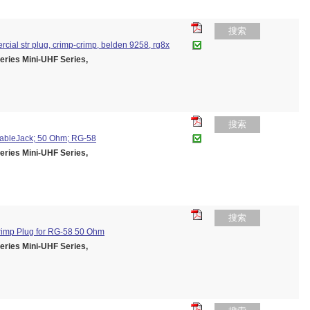
搜索
ercial str plug, crimp-crimp, belden 9258, rg8x
es Mini-UHF Series,
搜索
CableJack; 50 Ohm; RG-58
es Mini-UHF Series,
搜索
Crimp Plug for RG-58 50 Ohm
es Mini-UHF Series,