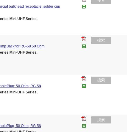
搜索
ercial bulkhead receptacle, solder cup
es Mini-UHF Series,
搜索
Crimp Jack for RG-58 50 Ohm
es Mini-UHF Series,
搜索
CablePlug; 50 Ohm; RG-58
es Mini-UHF Series,
搜索
CablePlug; 50 Ohm; RG-58