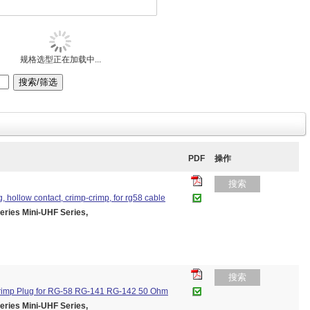
规格选型正在加载中...
PDF
操作
搜索
ug, hollow contact, crimp-crimp, for rg58 cable
es Mini-UHF Series,
搜索
Crimp Plug for RG-58 RG-141 RG-142 50 Ohm
es Mini-UHF Series,