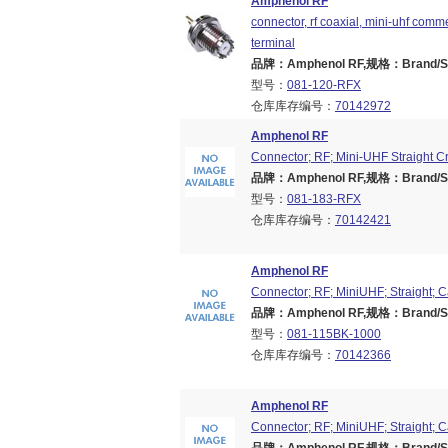
Amphenol RF
connector, rf coaxial, mini-uhf comm
terminal
品牌：Amphenol RF,规格：Brand/Seri
型号：
081-120-RFX
仓库库存编号：
70142972
Amphenol RF
Connector; RF; Mini-UHF Straight 
品牌：Amphenol RF,规格：Brand/Seri
型号：
081-183-RFX
仓库库存编号：
70142421
Amphenol RF
Connector; RF; MiniUHF; Straight; 
品牌：Amphenol RF,规格：Brand/Seri
型号：
081-115BK-1000
仓库库存编号：
70142366
Amphenol RF
Connector; RF; MiniUHF; Straight; 