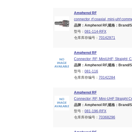
Amphenol RF
connector, rf coaxial, mini-uhf comm
品牌：Amphenol RF,规格：Brand/Seri
型号：
081-114-RFX
仓库库存编号：
70142971
Amphenol RF
Connector; RF; MiniUHF; Straight; 
品牌：Amphenol RF,规格：Brand/Seri
型号：
081-116
仓库库存编号：
70142284
Amphenol RF
Connector; RF; Mini-UHF Straight 
品牌：Amphenol RF,规格：Brand/Seri
型号：
081-196-RFX
仓库库存编号：
70368296