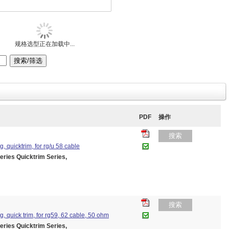
规格选型正在加载中...
PDF
操作
搜索
g, quicktrim, for rg/u 58 cable
es Quicktrim Series,
搜索
ug, quick trim, for rg59, 62 cable, 50 ohm
es Quicktrim Series,