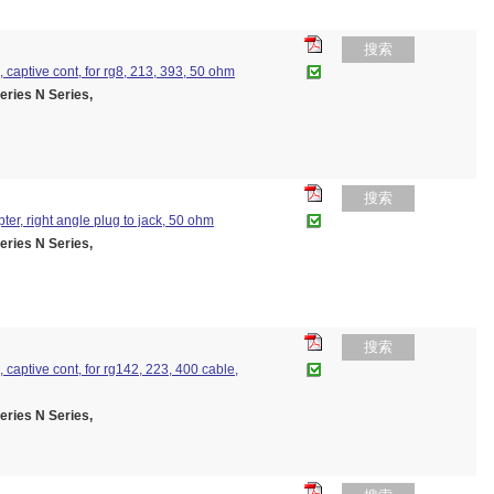
搜索
g, captive cont, for rg8, 213, 393, 50 ohm
es N Series,
搜索
pter, right angle plug to jack, 50 ohm
es N Series,
搜索
g, captive cont, for rg142, 223, 400 cable,
es N Series,