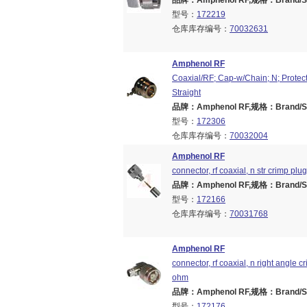
品牌：Amphenol RF,规格：Brand/Seri
型号：
172219
仓库库存编号：
70032631
Amphenol RF
Coaxial/RF; Cap-w/Chain; N; Protect
Straight
品牌：Amphenol RF,规格：Brand/Seri
型号：
172306
仓库库存编号：
70032004
Amphenol RF
connector, rf coaxial, n str crimp plu
品牌：Amphenol RF,规格：Brand/Seri
型号：
172166
仓库库存编号：
70031768
Amphenol RF
connector, rf coaxial, n right angle 
ohm
品牌：Amphenol RF,规格：Brand/Seri
型号：
172176