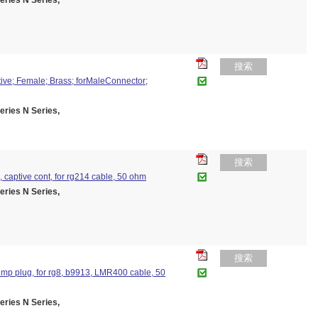
es N Series,
搜索
ive; Female; Brass; forMaleConnector;
es N Series,
搜索
g, captive cont, for rg214 cable, 50 ohm
es N Series,
搜索
crimp plug, for rg8, b9913, LMR400 cable, 50
es N Series,