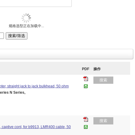
规格选型正在加载中...
PDF
操作
搜索
pter, straight jack to jack bulkhead, 50 ohm
es N Series,
搜索
ug, captive cont, for b9913, LMR400 cable, 50