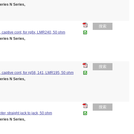
es N Series,
搜索
ug, captive cont, for rg8x, LMR240, 50 ohm
es N Series,
搜索
ug, captive cont, for rg58, 141, LMR195, 50 ohm
es N Series,
搜索
pter, straight jack to jack, 50 ohm
es N Series,