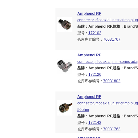
Amphenol RF
connector, rf coaxial, n str crimp plu
品牌：Amphenol RF,规格：Brand/Seri
型号：
172102
仓库库存编号：
70031767
Amphenol RF
connector, rf coaxial, n in-series ada
品牌：Amphenol RF,规格：Brand/Seri
型号：
172126
仓库库存编号：
70031802
Amphenol RF
connector, rf coaxial, n str crimp plu
50ohm
品牌：Amphenol RF,规格：Brand/Seri
型号：
172142
仓库库存编号：
70031763