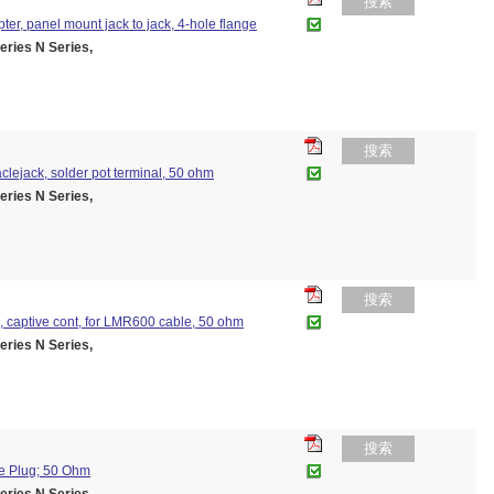
搜索
pter, panel mount jack to jack, 4-hole flange
es N Series,
搜索
aclejack, solder pot terminal, 50 ohm
es N Series,
搜索
ug, captive cont, for LMR600 cable, 50 ohm
es N Series,
搜索
le Plug; 50 Ohm