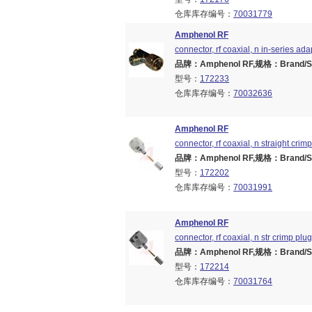
仓库库存编号：
70031779
Amphenol RF
connector, rf coaxial, n in-series ada
品牌：Amphenol RF,规格：Brand/Seri
型号：
172233
仓库库存编号：
70032636
Amphenol RF
connector, rf coaxial, n straight crim
品牌：Amphenol RF,规格：Brand/Seri
型号：
172202
仓库库存编号：
70031991
Amphenol RF
connector, rf coaxial, n str crimp pl
品牌：Amphenol RF,规格：Brand/Seri
型号：
172214
仓库库存编号：
70031764