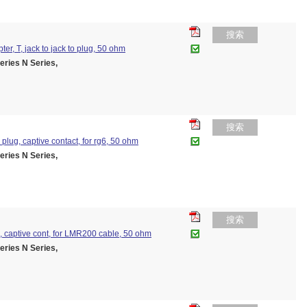
搜索
pter, T, jack to jack to plug, 50 ohm
es N Series,
搜索
p plug, captive contact, for rg6, 50 ohm
es N Series,
搜索
ug, captive cont, for LMR200 cable, 50 ohm
es N Series,