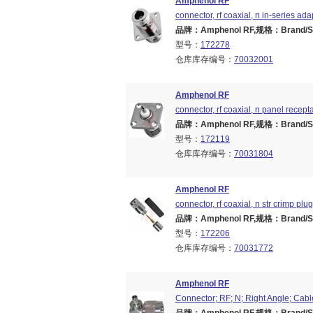
Amphenol RF
connector, rf coaxial, n in-series ada
品牌：Amphenol RF,规格：Brand/Seri
型号：
172278
仓库库存编号：
70032001
Amphenol RF
connector, rf coaxial, n panel recept
品牌：Amphenol RF,规格：Brand/Seri
型号：
172119
仓库库存编号：
70031804
Amphenol RF
connector, rf coaxial, n str crimp pl
品牌：Amphenol RF,规格：Brand/Seri
型号：
172206
仓库库存编号：
70031772
Amphenol RF
Connector; RF; N; Right Angle; Cab