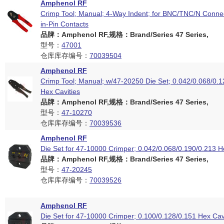
Amphenol RF
Crimp Tool; Manual; 4-Way Indent; for BNC/TNC/N Connec
in-Pin Contacts
品牌：Amphenol RF,规格：Brand/Series 47 Series,
型号：
47001
仓库库存编号：
70039504
Amphenol RF
Crimp Tool; Manual; w/47-20250 Die Set; 0.042/0.068/0.1
Hex Cavities
品牌：Amphenol RF,规格：Brand/Series 47 Series,
型号：
47-10270
仓库库存编号：
70039536
Amphenol RF
Die Set for 47-10000 Crimper; 0.042/0.068/0.190/0.213 H
品牌：Amphenol RF,规格：Brand/Series 47 Series,
型号：
47-20245
仓库库存编号：
70039526
Amphenol RF
Die Set for 47-10000 Crimper; 0.100/0.128/0.151 Hex Cav