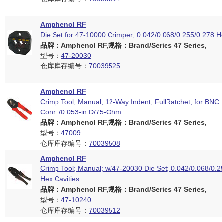
Amphenol RF
Die Set for 47-10000 Crimper; 0.042/0.068/0.255/0.278 H
品牌：Amphenol RF,规格：Brand/Series 47 Series,
型号：
47-20030
仓库库存编号：
70039525
Amphenol RF
Crimp Tool; Manual; 12-Way Indent; FullRatchet; for BNC
Conn./0.053-in D/75-Ohm
品牌：Amphenol RF,规格：Brand/Series 47 Series,
型号：
47009
仓库库存编号：
70039508
Amphenol RF
Crimp Tool; Manual; w/47-20030 Die Set; 0.042/0.068/0.2
Hex Cavities
品牌：Amphenol RF,规格：Brand/Series 47 Series,
型号：
47-10240
仓库库存编号：
70039512