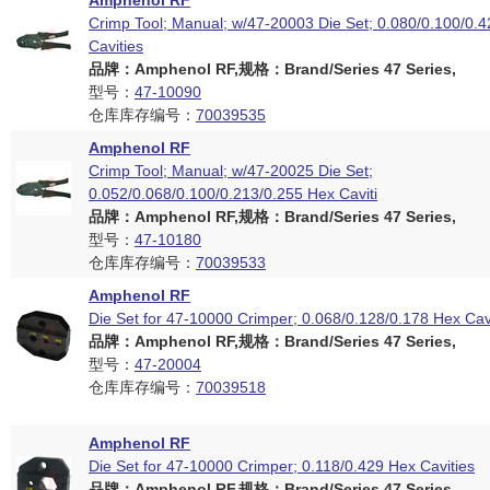
Amphenol RF
Crimp Tool; Manual; w/47-20003 Die Set; 0.080/0.100/0.
Cavities
品牌：Amphenol RF,规格：Brand/Series 47 Series,
型号：
47-10090
仓库库存编号：
70039535
Amphenol RF
Crimp Tool; Manual; w/47-20025 Die Set;
0.052/0.068/0.100/0.213/0.255 Hex Caviti
品牌：Amphenol RF,规格：Brand/Series 47 Series,
型号：
47-10180
仓库库存编号：
70039533
Amphenol RF
Die Set for 47-10000 Crimper; 0.068/0.128/0.178 Hex Cav
品牌：Amphenol RF,规格：Brand/Series 47 Series,
型号：
47-20004
仓库库存编号：
70039518
Amphenol RF
Die Set for 47-10000 Crimper; 0.118/0.429 Hex Cavities
品牌：Amphenol RF,规格：Brand/Series 47 Series,