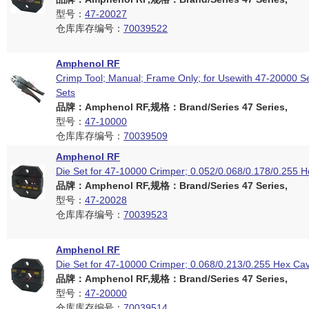
型号：
47-20027
仓库库存编号：
70039522
Amphenol RF
Crimp Tool; Manual; Frame Only; for Usewith 47-20000 Se
Sets
品牌：Amphenol RF,规格：Brand/Series 47 Series,
型号：
47-10000
仓库库存编号：
70039509
Amphenol RF
Die Set for 47-10000 Crimper; 0.052/0.068/0.178/0.255 H
品牌：Amphenol RF,规格：Brand/Series 47 Series,
型号：
47-20028
仓库库存编号：
70039523
Amphenol RF
Die Set for 47-10000 Crimper; 0.068/0.213/0.255 Hex Cav
品牌：Amphenol RF,规格：Brand/Series 47 Series,
型号：
47-20000
仓库库存编号：
70039514