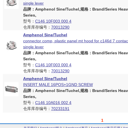
single lever
品牌：Amphenol Sine/Tuchel,规格：Brand/Series Heav
Series,
型号：
C146 10F003 000 4
仓库库存编号：
70013290
Amphenol Sine/Tuchel
connector comp, plastic panel mt hood for c146d 7 contact
single lever
品牌：Amphenol Sine/Tuchel,规格：Brand/Series Heav
Series,
型号：
C146 10F003 000 4
仓库库存编号：
70013290
Amphenol Sine/Tuchel
INSERT MALE 16POS+1GND SCREW
品牌：Amphenol Sine/Tuchel,规格：Brand/Series Heav
Series,
型号：
C146 10A016 002 4
仓库库存编号：
70233191
1