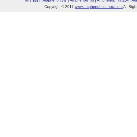
关于我们
|
Amphenol简介
|
Amphenol产品
|
Amphenol产品应用
|
Am
Copyright © 2017
www.amphenol-connect.com
All Ri