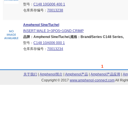
型号：
C148 10G006 400 1
仓库库存编号：
70013238
Amphenol Sine/Tuchel
INSERT MALE 3+3POS+1GND CRIMP
品牌：Amphenol Sine/Tuchel,规格：Brand/Series C148 Series,
型号：
C148 10A006 000 1
仓库库存编号：
70013234
1
关于我们
|
Amphenol简介
|
Amphenol产品
|
Amphenol产品应用
|
Am
Copyright © 2017
www.amphenol-connect.com
All Ri