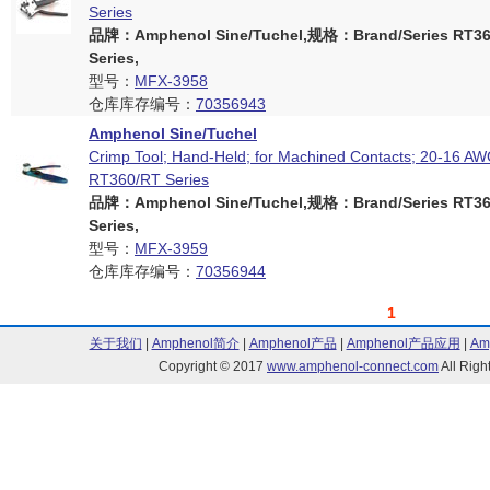
Series
品牌：Amphenol Sine/Tuchel,规格：Brand/Series RT360
Series,
型号：
MFX-3958
仓库库存编号：
70356943
Amphenol Sine/Tuchel
Crimp Tool; Hand-Held; for Machined Contacts; 20-16 AW
RT360/RT Series
品牌：Amphenol Sine/Tuchel,规格：Brand/Series RT360
Series,
型号：
MFX-3959
仓库库存编号：
70356944
1
关于我们
|
Amphenol简介
|
Amphenol产品
|
Amphenol产品应用
|
Am
Copyright © 2017
www.amphenol-connect.com
All Ri