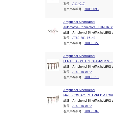
型号：
A114017
仓库库存编号：
70060098
Amphenol Sine/Tuchel
Automotive Connectors TERM 16 
品牌：Amphenol Sine/Tuchel,规格：Br
型号：
AT62-201-16141
仓库库存编号：
70060122
Amphenol Sine/Tuchel
FEMALE CONTACT, STAMPED & F
品牌：Amphenol Sine/Tuchel,规格：Br
型号：
AT62-16-0122
仓库库存编号：
70060110
Amphenol Sine/Tuchel
MALE CONTACT, STAMPED & FOR
品牌：Amphenol Sine/Tuchel,规格：Br
型号：
AT60-16-0122
仓库库存编号：
70060107