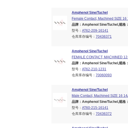
Amphenol Sine/Tuchel
Female Contact, Machined SIZE 16 
品牌：Amphenol Sine/Tuchel,规格：Br
型号：
AT62-209-16141
仓库库存编号：
70436371
Amphenol Sine/Tuchel
FEMALE CONTACT, MACHINED 12
品牌：Amphenol Sine/Tuchel,规格：Br
型号：
AT62-210-1231
仓库库存编号：
70060093
Amphenol Sine/Tuchel
Male Contact, Machined SIZE 16 14
品牌：Amphenol Sine/Tuchel,规格：Br
型号：
AT60-215-16141
仓库库存编号：
70436372