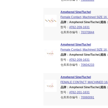
Amphenol Sine/Tuchel
Female Contact, Machined SIZE 16 
品牌：Amphenol Sine/Tuchel,规格：Br
型号：
AT62-209-1631
仓库库存编号：
70370844
Amphenol Sine/Tuchel
Female Contact, Machined SIZE 16; 
品牌：Amphenol Sine/Tuchel,规格：Br
型号：
AT62-209-1631
仓库库存编号：
70604233
Amphenol Sine/Tuchel
FEMALE CONTACT, MACHINED 1
品牌：Amphenol Sine/Tuchel,规格：Br
型号：
AT62-201-1631
仓库库存编号：
70060091