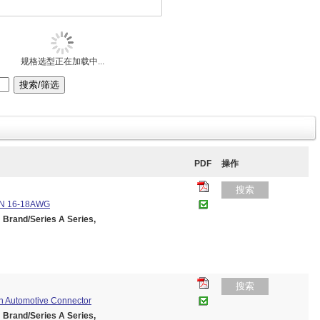
规格选型正在加载中...
PDF
操作
搜索
PIN 16-18AWG
and/Series A Series,
搜索
th Automotive Connector
and/Series A Series,