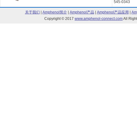
545-0343
关于我们
|
Amphenol简介
|
Amphenol产品
|
Amphenol产品应用
|
Am
Copyright © 2017
www.amphenol-connect.com
All Ri