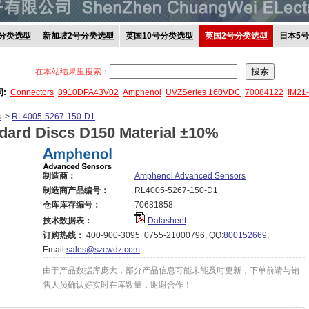
分类选型
新加坡2号分类选型
英国10号分类选型
英国2号分类选型
日本5
在本站结果里搜索：
词:
Connectors
8910DPA43V02
Amphenol
UVZSeries 160VDC
70084122
IM21
s
>
RL4005-5267-150-D1
dard Discs D150 Material ±10%
制造商：
Amphenol Advanced Sensors
制造商产品编号：
RL4005-5267-150-D1
仓库库存编号：
70681858
技术数据表：
Datasheet
订购热线：
400-900-3095 0755-21000796, QQ:
800152669
,
Email:
sales@szcwdz.com
由于产品数据库庞大，部分产品信息可能未能及时更新，下单前请与销
售人员确认好实时在库数量，谢谢合作！