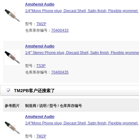
Amphenol Audio
1/4"Mono Phone plug, Diecast Shell, Satin finish, Flexible grommet.
型号：
TM2P
仓库库存编号：
70400433
Amphenol Audio
1/4" Stereo Phone plug, Diecast Shell, Satin finish, Flexible gromme
型号：
TS3P
仓库库存编号：
70400435
TM2PB客户还搜索了
参考图片
制造商 / 说明 / 型号 / 仓库库存编号
Amphenol Audio
1/4"Mono Phone plug, Diecast Shell, Satin finish, Flexible grommet.
型号：
TM2P