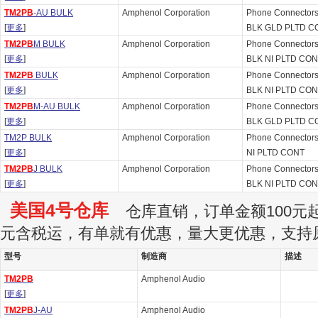
TM2PB
-AU BULK
Amphenol Corporation
Phone Connector
[
更多
]
BLK GLD PLTD C
TM2PB
M BULK
Amphenol Corporation
Phone Connector
[
更多
]
BLK NI PLTD CO
TM2PB
BULK
Amphenol Corporation
Phone Connector
[
更多
]
BLK NI PLTD CO
TM2PB
M-AU BULK
Amphenol Corporation
Phone Connector
[
更多
]
BLK GLD PLTD C
TM2P BULK
Amphenol Corporation
Phone Connector
[
更多
]
NI PLTD CONT
TM2PB
J BULK
Amphenol Corporation
Phone Connector
[
更多
]
BLK NI PLTD CO
美国4号仓库
仓库直销，订单金额100元起订
元含税运，有单就有优惠，量大更优惠，支持
型号
制造商
描述
TM2PB
Amphenol Audio
[
更多
]
TM2PB
J-AU
Amphenol Audio