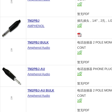
暂无PDF
TM2PBJ
插孔插头，1/4''，2孔，LG
AMPHENOL
TM2PBJ BULK
电话连接器 2 POLE MONO 
Amphenol Audio
CONT
暂无PDF
TM2PBJ-AU
电话连接器 PHONE PLUG M
Amphenol Audio
暂无PDF
TM2PBJ-AU BULK
电话连接器 2 POLE MONO 
Amphenol Audio
CONT
暂无PDF