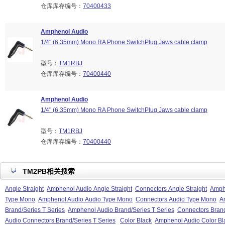
仓库库存编号：
70400433
Amphenol Audio
1/4" (6.35mm) Mono RA Phone SwitchPlug Jaws cable clamp
型号：
TM1RBJ
仓库库存编号：
70400440
Amphenol Audio
1/4" (6.35mm) Mono RA Phone SwitchPlug Jaws cable clamp
型号：
TM1RBJ
仓库库存编号：
70400440
TM2PB相关搜索
Angle Straight
Amphenol Audio Angle Straight
Connectors Angle Straight
Amphe
Type Mono
Amphenol Audio Audio Type Mono
Connectors Audio Type Mono
A
Brand/Series T Series
Amphenol Audio Brand/Series T Series
Connectors Brand
Audio Connectors Brand/Series T Series
Color Black
Amphenol Audio Color Bl