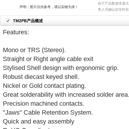
由于产品数据库庞大
声明：图片仅供参考，请以实物为准！
售人员确认好实时在
TM2PB产品概述
Features:
Mono or TRS (Stereo).
Straight or Right angle cable exit
Stylised Shell design with ergonomic grip.
Robust diecast keyed shell.
Nickel or Gold contact plating.
Great solderability with increased solder area
Precision machined contacts.
"Jaws" Cable Retention System.
Quick and easy assembly