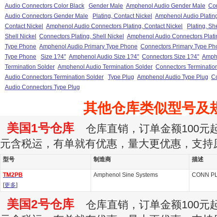
Audio Connectors Color Black
Gender Male
Amphenol Audio Gender Male
Co
Audio Connectors Gender Male
Plating, Contact Nickel
Amphenol Audio Plating
Contact Nickel
Amphenol Audio Connectors Plating, Contact Nickel
Plating, Sh
Shell Nickel
Connectors Plating, Shell Nickel
Amphenol Audio Connectors Platin
Type Phone
Amphenol Audio Primary Type Phone
Connectors Primary Type Ph
Type Phone
Size 1?4"
Amphenol Audio Size 1?4"
Connectors Size 1?4"
Amphe
Termination Solder
Amphenol Audio Termination Solder
Connectors Terminatio
Audio Connectors Termination Solder
Type Plug
Amphenol Audio Type Plug
Co
Audio Connectors Type Plug
其他仓库类似型号及
美国1号仓库
仓库直销，订单金额100元起订
元含税运，有单就有优惠，量大更优惠，支持
型号
制造商
描述
TM2PB
Amphenol Sine Systems
CONN PL
[
更多
]
美国2号仓库
仓库直销，订单金额100元起订