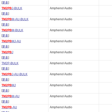
[
更多
]
TM2PB
J-BULK
Amphenol Audio
[
更多
]
TM2PB
M-AU-BULK
Amphenol Audio
[
更多
]
TM2PB
M-BULK
Amphenol Audio
[
更多
]
TM2PB
MJ-AU
Amphenol Audio
[
更多
]
TM2PB
J
Amphenol Audio
[
更多
]
TM2P-BULK
Amphenol Audio
[
更多
]
TM2PB
J-AU-BULK
Amphenol Audio
[
更多
]
TM2PB
MJ
Amphenol Audio
[
更多
]
TM2PB
M-AU
Amphenol Audio
[
更多
]
TM2PB
-AU
Amphenol Audio