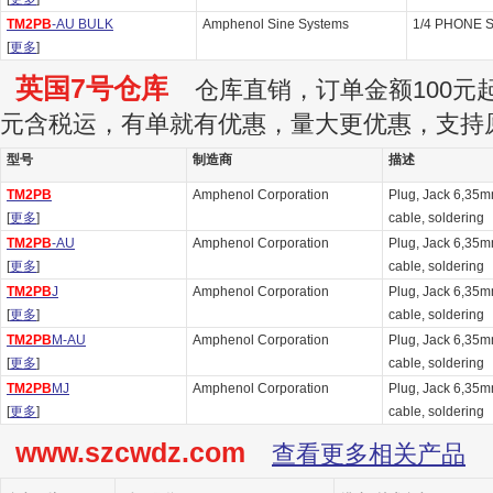
TM2PB
-AU BULK
Amphenol Sine Systems
1/4 PHONE 
[
更多
]
英国7号仓库
仓库直销，订单金额100元起订
元含税运，有单就有优惠，量大更优惠，支持
型号
制造商
描述
TM2PB
Amphenol Corporation
Plug, Jack 6,35mm
[
更多
]
cable, soldering
TM2PB
-AU
Amphenol Corporation
Plug, Jack 6,35mm
[
更多
]
cable, soldering
TM2PB
J
Amphenol Corporation
Plug, Jack 6,35mm
[
更多
]
cable, soldering
TM2PB
M-AU
Amphenol Corporation
Plug, Jack 6,35mm
[
更多
]
cable, soldering
TM2PB
MJ
Amphenol Corporation
Plug, Jack 6,35mm
[
更多
]
cable, soldering
www.szcwdz.com
查看更多相关产品