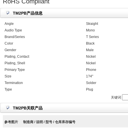
RoHS Compliant
TM2PB产品信息
Angle
Straight
Audio Type
Mono
Brand/Series
T Series
Color
Black
Gender
Male
Plating, Contact
Nickel
Plating, Shell
Nickel
Primary Type
Phone
Size
1?4"
Termination
Solder
Type
Plug
关键词
TM2PB关联产品
参考图片
制造商 / 说明 / 型号 / 仓库库存编号