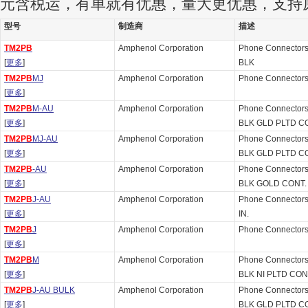
元含税运，有单就有优惠，量大更优惠，支持
型号
制造商
描述
TM2PB
Amphenol Corporation
Phone Connector
[
更多
]
BLK
TM2PB
MJ
Amphenol Corporation
Phone Connecto
[
更多
]
TM2PB
M-AU
Amphenol Corporation
Phone Connector
[
更多
]
BLK GLD PLTD C
TM2PB
MJ-AU
Amphenol Corporation
Phone Connector
[
更多
]
BLK GLD PLTD C
TM2PB
-AU
Amphenol Corporation
Phone Connector
[
更多
]
BLK GOLD CONT.
TM2PB
J-AU
Amphenol Corporation
Phone Connecto
[
更多
]
IN.
TM2PB
J
Amphenol Corporation
Phone Connecto
[
更多
]
TM2PB
M
Amphenol Corporation
Phone Connector
[
更多
]
BLK NI PLTD CO
TM2PB
J-AU BULK
Amphenol Corporation
Phone Connector
[
更多
]
BLK GLD PLTD C