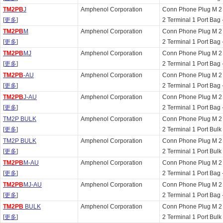
TM2PB
J
Amphenol Corporation
Conn Phone Plug M 2
[
更多
]
2 Terminal 1 Port Bag 
TM2PB
M
Amphenol Corporation
Conn Phone Plug M 2
[
更多
]
2 Terminal 1 Port Bag 
TM2PB
MJ
Amphenol Corporation
Conn Phone Plug M 2
[
更多
]
2 Terminal 1 Port Bag 
TM2PB
-AU
Amphenol Corporation
Conn Phone Plug M 2
[
更多
]
2 Terminal 1 Port Bag 
TM2PB
J-AU
Amphenol Corporation
Conn Phone Plug M 2
[
更多
]
2 Terminal 1 Port Bag 
TM2P BULK
Amphenol Corporation
Conn Phone Plug M 2
[
更多
]
2 Terminal 1 Port Bul
TM2P BULK
Amphenol Corporation
Conn Phone Plug M 2
[
更多
]
2 Terminal 1 Port Bulk
TM2PB
M-AU
Amphenol Corporation
Conn Phone Plug M 2
[
更多
]
2 Terminal 1 Port Bag
TM2PB
MJ-AU
Amphenol Corporation
Conn Phone Plug M 2
[
更多
]
2 Terminal 1 Port Bag
TM2PB
BULK
Amphenol Corporation
Conn Phone Plug M 2
[
更多
]
2 Terminal 1 Port Bulk