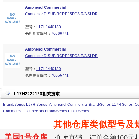
Amphenol Commercial
Connector D-SUB RCPT 15POS R/A SLDR
型号：
L17H1440130
仓库库存编号：
70566771
Amphenol Commercial
Connector D-SUB RCPT 15POS R/A SLDR
型号：
L17H1440130
仓库库存编号：
70566771
L17H2222120相关搜索
Brand/Series L17H Series
Amphenol Commercial Brand/Series L17H Series
Co
Commercial Connectors Brand/Series L17H Series
其他仓库类似型号及
美国1号仓库
仓库直销，订单金额100元起订