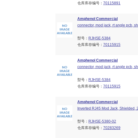
仓库库存编号：
70115891
Amphenol Commercial
connector, mod jack, rt angle pcb, shi
型号：
RJHSE-5384
仓库库存编号：
70115915
Amphenol Commercial
connector, mod jack, rt angle pcb, shi
型号：
RJHSE-5384
仓库库存编号：
70115915
Amphenol Commercial
Inverted RJ45 Mod Jack, Shielded, 
型号：
RJHSE-5380-02
仓库库存编号：
70283269