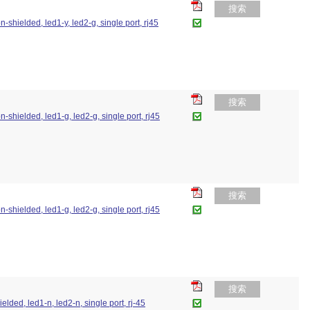
搜索
n-shielded, led1-y, led2-g, single port, rj45
搜索
n-shielded, led1-g, led2-g, single port, rj45
搜索
n-shielded, led1-g, led2-g, single port, rj45
搜索
elded, led1-n, led2-n, single port, rj-45