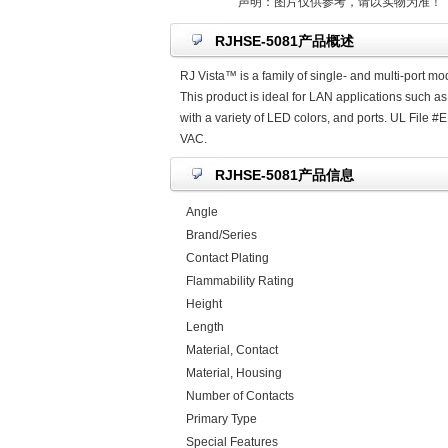
声明：图片仅供参考，请以实物为准！
RJHSE-5081产品概述
RJ Vista™ is a family of single- and multi-port m
This product is ideal for LAN applications such a
with a variety of LED colors, and ports. UL File
VAC.
RJHSE-5081产品信息
Angle
Brand/Series
Contact Plating
Flammability Rating
Height
Length
Material, Contact
Material, Housing
Number of Contacts
Primary Type
Special Features