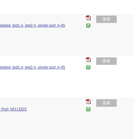
搜索
elded, led1-n, led2-n, single port, rj-45
搜索
elded, led1-n, led2-n, single port, rj-45
搜索
2 Port, NO LEDS