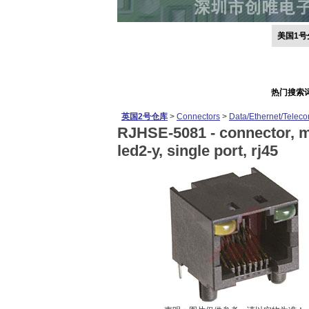
美国1号
热门搜索
英国2号仓库
>
Connectors
>
Data/Ethernet/Telec
RJHSE-5081 -
connector, m
led2-y, single port, rj45