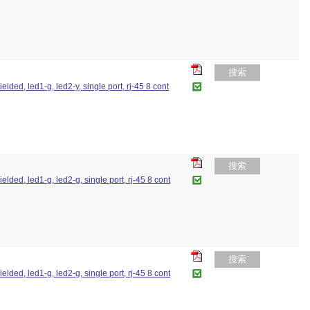
搜索
elded, led1-g, led2-y, single port, rj-45 8 cont
搜索
elded, led1-g, led2-g, single port, rj-45 8 cont
搜索
elded, led1-g, led2-g, single port, rj-45 8 cont