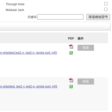
Through Hole
Modular Jack
关键词
PDF
操作
搜索
n-shielded.led1-n, led2-n, single port, rj45
搜索
n-shielded, led1-y, led2-g, single port, rj45