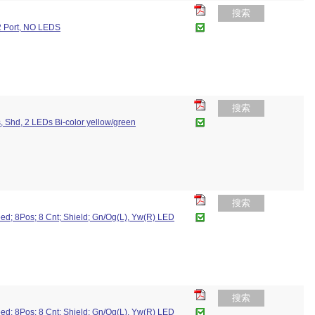
搜索
2 Port, NO LEDS
搜索
s, Shd, 2 LEDs Bi-color yellow/green
搜索
ed; 8Pos; 8 Cnt; Shield; Gn/Og(L), Yw(R) LED
搜索
ed; 8Pos; 8 Cnt; Shield; Gn/Og(L), Yw(R) LED