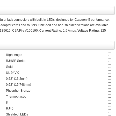
odular jack connectors with built-in LEDs, designed for Category 5 performance.
s adapter cards and routers. Shielded and non-shielded versions are available,
 #E135615, CSA File #150190.
Current Rating:
1.5 Amps.
Voltage Rating:
125
Right Angle
RJHSE Series
Gold
UL 94V-0
0.52" (13.2mm)
0.62" (15.748mm)
Phosphor Bronze
Thermoplastic
8
RJ45
Shielded, LEDs