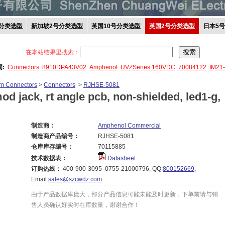
分类选型
新加坡2号分类选型
英国10号分类选型
英国2号分类选型
日本5
在本站结果里搜索：
词:
Connectors
8910DPA43V02
Amphenol
UVZSeries 160VDC
70084122
IM21
om Connectors
>
Connectors
>
RJHSE-5081
od jack, rt angle pcb, non-shielded, led1-g,
制造商：
Amphenol Commercial
制造商产品编号：
RJHSE-5081
仓库库存编号：
70115885
技术数据表：
Datasheet
订购热线：
400-900-3095 0755-21000796, QQ:
800152669
,
Email:
sales@szcwdz.com
由于产品数据库庞大，部分产品信息可能未能及时更新，下单前请与销
售人员确认好实时在库数量，谢谢合作！