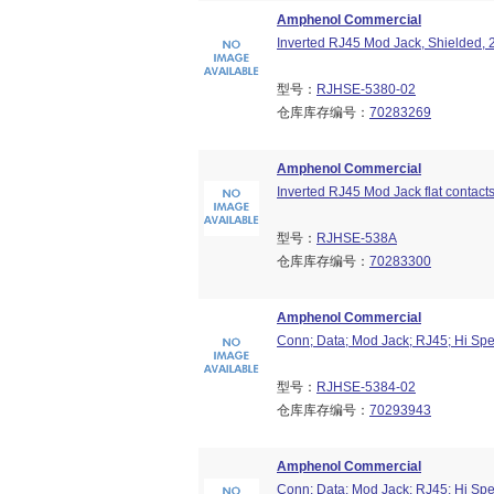
Amphenol Commercial
Inverted RJ45 Mod Jack, Shielded, 
型号：
RJHSE-5380-02
仓库库存编号：
70283269
Amphenol Commercial
Inverted RJ45 Mod Jack flat contact
型号：
RJHSE-538A
仓库库存编号：
70283300
Amphenol Commercial
Conn; Data; Mod Jack; RJ45; Hi Spe
型号：
RJHSE-5384-02
仓库库存编号：
70293943
Amphenol Commercial
Conn; Data; Mod Jack; RJ45; Hi Spe