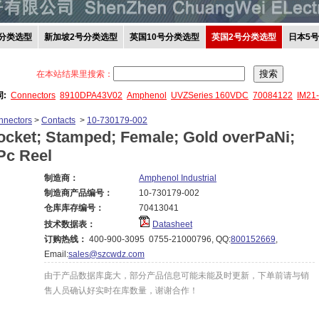
分类选型
新加坡2号分类选型
英国10号分类选型
英国2号分类选型
日本5
在本站结果里搜索：
词:
Connectors
8910DPA43V02
Amphenol
UVZSeries 160VDC
70084122
IM21
nnectors
>
Contacts
>
10-730179-002
ocket; Stamped; Female; Gold overPaNi;
Pc Reel
制造商：
Amphenol Industrial
制造商产品编号：
10-730179-002
仓库库存编号：
70413041
技术数据表：
Datasheet
订购热线：
400-900-3095 0755-21000796, QQ:
800152669
,
Email:
sales@szcwdz.com
由于产品数据库庞大，部分产品信息可能未能及时更新，下单前请与销
售人员确认好实时在库数量，谢谢合作！