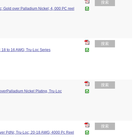
搜索
c; Gold over Palladium Nickel; 4, 000 PC reel
搜索
A; 18 to 16 AWG; Tru-Loc Series
搜索
overPalladium Nickel Plating, Tru-Loc
搜索
over PdNi; Tru-Loc; 20-18 AWG; 4000 Pc Reel