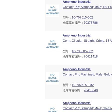
Amphenol Industrial
Contact; Pin; Stamped; Male; Tru-Lo
型号：
10-707515-002
仓库库存编号：
70378786
Amphenol Industrial
Conn; Circular; Straight; Crimp; 13 
型号：
10-730605-002
仓库库存编号：
70411418
Amphenol Industrial
Contact; Pin; Machined; Male; Gold 
型号：
10-707515-0M2
仓库库存编号：
70413040
Amphenol Industrial
Contact; Pin; Stamped; Male; Gold 