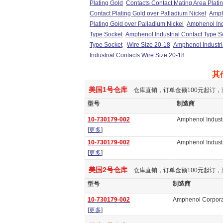
Plating Gold
Contacts Contact Mating Area Plati
Contact Plating Gold over Palladium Nickel
Amphe
Plating Gold over Palladium Nickel
Amphenol Indu
Type Socket
Amphenol Industrial Contact Type S
Type Socket
Wire Size 20-18
Amphenol Industri
Industrial Contacts Wire Size 20-18
其
美国1号仓库
仓库直销，订单金额100元起订，
型号
制造商
10-730179-002
Amphenol Industr
[
更多
]
10-730179-002
Amphenol Industr
[
更多
]
美国2号仓库
仓库直销，订单金额100元起订，
型号
制造商
10-730179-002
Amphenol Corpora
[
更多
]