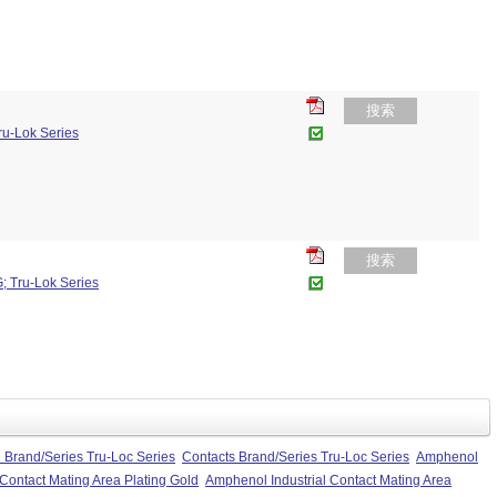
搜索
ru-Lok Series
搜索
G; Tru-Lok Series
 Brand/Series Tru-Loc Series
Contacts Brand/Series Tru-Loc Series
Amphenol
Contact Mating Area Plating Gold
Amphenol Industrial Contact Mating Area