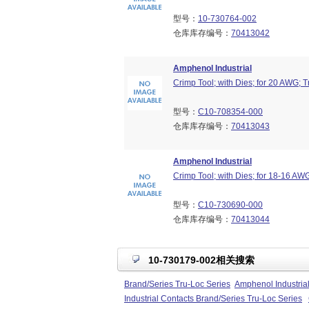
型号：
10-730764-002
仓库库存编号：
70413042
Amphenol Industrial
Crimp Tool; with Dies; for 20 AWG; T
型号：
C10-708354-000
仓库库存编号：
70413043
Amphenol Industrial
Crimp Tool; with Dies; for 18-16 AW
型号：
C10-730690-000
仓库库存编号：
70413044
10-730179-002相关搜索
Brand/Series Tru-Loc Series
Amphenol Industrial
Industrial Contacts Brand/Series Tru-Loc Series