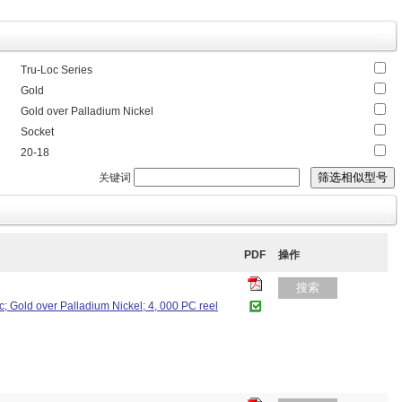
Tru-Loc Series
Gold
Gold over Palladium Nickel
Socket
20-18
关键词
PDF
操作
搜索
c; Gold over Palladium Nickel; 4, 000 PC reel