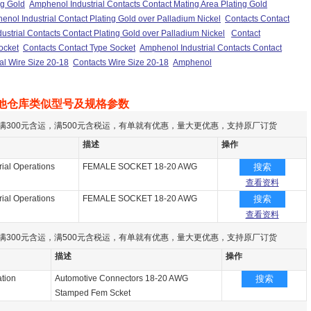
ng Gold
Amphenol Industrial Contacts Contact Mating Area Plating Gold
nol Industrial Contact Plating Gold over Palladium Nickel
Contacts Contact
strial Contacts Contact Plating Gold over Palladium Nickel
Contact
ocket
Contacts Contact Type Socket
Amphenol Industrial Contacts Contact
al Wire Size 20-18
Contacts Wire Size 20-18
Amphenol
他仓库类似型号及规格参数
满300元含运，满500元含税运，有单就有优惠，量大更优惠，支持原厂订货
描述
操作
ial Operations
FEMALE SOCKET 18-20 AWG
搜索
查看资料
ial Operations
FEMALE SOCKET 18-20 AWG
搜索
查看资料
满300元含运，满500元含税运，有单就有优惠，量大更优惠，支持原厂订货
描述
操作
tion
Automotive Connectors 18-20 AWG
搜索
Stamped Fem Scket