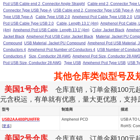
Pcd USB Cable end 2, Connector Angle Straight
Cable end 2, Connector Type 
Connector Type USB Type-A
USB Cable end 2, Connector Type USB Type-A
Am
Type USB Type-A
Cable Type USB 2.0
Amphenol Pcd Cable Type USB 2.0
USB
Pcd USB Cable Type USB 2.0
Cable, Length 13.1' (4m)
Amphenol Pcd Cable, L
(4m)
Amphenol Pcd USB Cable, Length 13.1' (4m)
Color, Jacket Black
Ampheno
Jacket Black
Amphenol Pcd USB Color, Jacket Black
Material, Jacket PU Com
Compound
USB Material, Jacket PU Compound
Amphenol Pcd USB Material, 
Conductors 4
Amphenol Pcd Number of Conductors 4
USB Number of Conducto
Conductors 4
Size, Conductor 28 AWG
Amphenol Pcd Size, Conductor 28 AW
Pcd USB Size, Conductor 28 AWG
Type USB
Amphenol Pcd Type USB
USB T
其他仓库类似型号及
美国1号仓库
仓库直销，订单金额100元起订
元含税运，有单就有优惠，量大更优惠，支持
型号
制造商
描述
USB2AA400PUHFFR
Amphenol PCD
USB A TO U
[
更多
]
RoHS: Com
美国2号仓库
仓库直销，订单金额100元起订