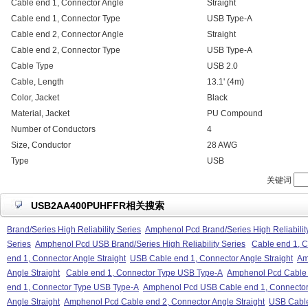
Cable end 1, Connector Angle
Straight
Cable end 1, Connector Type
USB Type-A
Cable end 2, Connector Angle
Straight
Cable end 2, Connector Type
USB Type-A
Cable Type
USB 2.0
Cable, Length
13.1' (4m)
Color, Jacket
Black
Material, Jacket
PU Compound
Number of Conductors
4
Size, Conductor
28 AWG
Type
USB
关键词
USB2AA400PUHFFR相关搜索
Brand/Series High Reliability Series
Amphenol Pcd Brand/Series High Reliabilit
Series
Amphenol Pcd USB Brand/Series High Reliability Series
Cable end 1, C
end 1, Connector Angle Straight
USB Cable end 1, Connector Angle Straight
Am
Angle Straight
Cable end 1, Connector Type USB Type-A
Amphenol Pcd Cable 
end 1, Connector Type USB Type-A
Amphenol Pcd USB Cable end 1, Connecto
Angle Straight
Amphenol Pcd Cable end 2, Connector Angle Straight
USB Cable