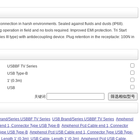
onnection in harsh environments. Sealed against fluids and dusts (IP68).
g operation in field and no tools required. Improved EMI protection. Tri Start
III type) with antidecoupling device. Plug retention in the receptacle: 100N in
USBBF TV Series
USB Type-B
1' (0.3m)
USB
关键词
rand/Series USBBF TV Series
USB Brand/Series USBBF TV Series
Amphenol
end 1, Connector Type USB Type-B
Amphenol Pcd Cable end 1, Connector
Type USB Type-B
Amphenol Pcd USB Cable end 1, Connector Type USB Type-
Length 1' (0.3m)
USB Cable, Length 1' (0.3m)
Amphenol Pcd USB Cable,