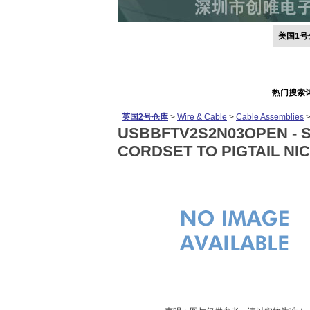
美国1号
热门搜索
英国2号仓库
>
Wire & Cable
>
Cable Assemblies
USBBFTV2S2N03OPEN -
S
CORDSET TO PIGTAIL NI