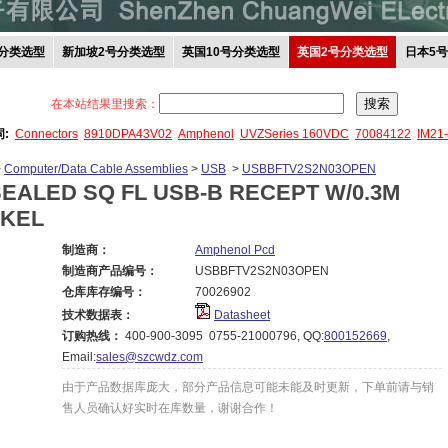
分类选型
新加坡2号分类选型
英国10号分类选型
英国2号分类选型
日本5
在本站结果里搜索：
词:
Connectors
8910DPA43V02
Amphenol
UVZSeries 160VDC
70084122
IM21
>
Computer/Data Cable Assemblies
>
USB
>
USBBFTV2S2N03OPEN
EALED SQ FL USB-B RECEPT W/0.3M
CKEL
制造商：
Amphenol Pcd
制造商产品编号：
USBBFTV2S2N03OPEN
仓库库存编号：
70026902
技术数据表：
Datasheet
订购热线：
400-900-3095 0755-21000796, QQ:
800152669
,
Email:
sales@szcwdz.com
由于产品数据库庞大，部分产品信息可能未能及时更新，下单前请与销
售人员确认好实时在库数量，谢谢合作！