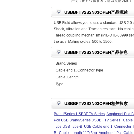
声明：图片仅供参考，请以实物为准！
USBBFTV2S2N03OPEN产品概述
USB Field allows you to use a standard USB 2.0 c
Shock, Vibration and Traction resistant. No cablin
Thread coupling mechanism (MIL-DTL-38999 series 
the axis. Mating cycles: 500 to 1500.
USBBFTV2S2N03OPEN产品信息
Brand/Series
Cable end 1, Connector Type
Cable, Length
Type
USBBFTV2S2N03OPEN相关搜索
Brand/Series USBBF TV Series
Amphenol Pcd B
Pcd USB Brand/Series USBBF TV Series
Cable 
Type USB Type-B
USB Cable end 1, Connector 
B
Cable, Length 1' (0.3m)
Amphenol Pcd Cable, 