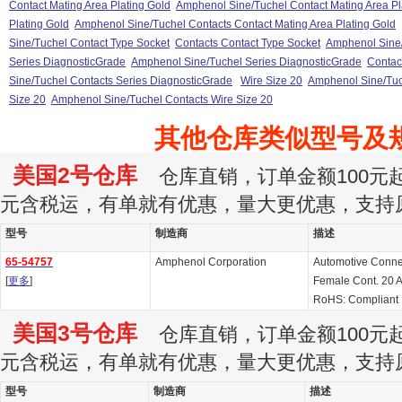
Contact Mating Area Plating Gold
Amphenol Sine/Tuchel Contact Mating Area Pl
Plating Gold
Amphenol Sine/Tuchel Contacts Contact Mating Area Plating Gold
Sine/Tuchel Contact Type Socket
Contacts Contact Type Socket
Amphenol Sine/
Series DiagnosticGrade
Amphenol Sine/Tuchel Series DiagnosticGrade
Contac
Sine/Tuchel Contacts Series DiagnosticGrade
Wire Size 20
Amphenol Sine/Tuc
Size 20
Amphenol Sine/Tuchel Contacts Wire Size 20
其他仓库类似型号及
美国2号仓库
仓库直销，订单金额100元起订
元含税运，有单就有优惠，量大更优惠，支持
型号
制造商
描述
65-54757
Amphenol Corporation
Automotive Connec
[
更多
]
Female Cont. 20
RoHS: Compliant
美国3号仓库
仓库直销，订单金额100元起订
元含税运，有单就有优惠，量大更优惠，支持
型号
制造商
描述