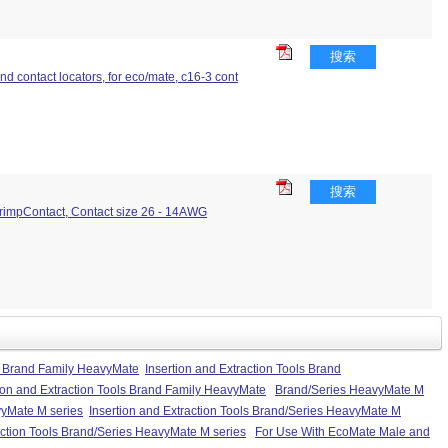
搜索
and contact locators, for eco/mate, c16-3 cont
搜索
CrimpContact, Contact size 26 - 14AWG
 Brand Family HeavyMate
Insertion and Extraction Tools Brand
ion and Extraction Tools Brand Family HeavyMate
Brand/Series HeavyMate M
yMate M series
Insertion and Extraction Tools Brand/Series HeavyMate M
ction Tools Brand/Series HeavyMate M series
For Use With EcoMate Male and