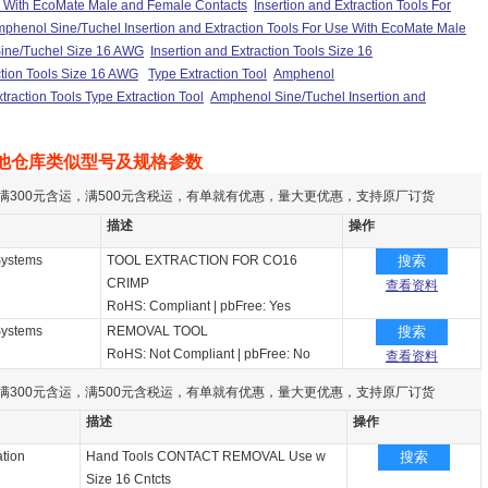
 With EcoMate Male and Female Contacts
Insertion and Extraction Tools For
phenol Sine/Tuchel Insertion and Extraction Tools For Use With EcoMate Male
ine/Tuchel Size 16 AWG
Insertion and Extraction Tools Size 16
ction Tools Size 16 AWG
Type Extraction Tool
Amphenol
xtraction Tools Type Extraction Tool
Amphenol Sine/Tuchel Insertion and
他仓库类似型号及规格参数
满300元含运，满500元含税运，有单就有优惠，量大更优惠，支持原厂订货
描述
操作
Systems
TOOL EXTRACTION FOR CO16
搜索
CRIMP
查看资料
RoHS: Compliant
|
pbFree: Yes
Systems
REMOVAL TOOL
搜索
RoHS: Not Compliant
|
pbFree: No
查看资料
满300元含运，满500元含税运，有单就有优惠，量大更优惠，支持原厂订货
描述
操作
tion
Hand Tools CONTACT REMOVAL Use w
搜索
Size 16 Cntcts