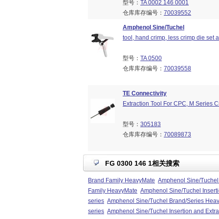
型号：
TA 0002 146 0001
仓库库存编号：
70039552
Amphenol Sine/Tuchel
tool, hand crimp, less crimp die set 
型号：
TA 0500
仓库库存编号：
70039558
TE Connectivity
Extraction Tool For CPC, M Series 
型号：
305183
仓库库存编号：
70089873
FG 0300 146 1相关搜索
Brand Family HeavyMate
Amphenol Sine/Tuchel
Family HeavyMate
Amphenol Sine/Tuchel Insert
series
Amphenol Sine/Tuchel Brand/Series Heav
series
Amphenol Sine/Tuchel Insertion and Extra