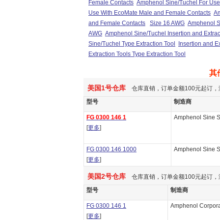
Female Contacts
Amphenol Sine/Tuchel For Use
Use With EcoMate Male and Female Contacts
Am
and Female Contacts
Size 16 AWG
Amphenol S
AWG
Amphenol Sine/Tuchel Insertion and Extra
Sine/Tuchel Type Extraction Tool
Insertion and E
Extraction Tools Type Extraction Tool
其
美国1号仓库
仓库直销，订单金额100元起订，
型号
制造商
FG 0300 146 1
Amphenol Sine 
[
更多
]
FG 0300 146 1000
Amphenol Sine 
[
更多
]
美国2号仓库
仓库直销，订单金额100元起订，
型号
制造商
FG 0300 146 1
Amphenol Corpora
[
更多
]