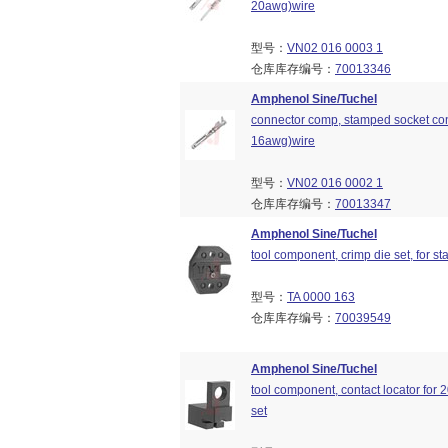
20awg)wire
型号：
VN02 016 0003 1
仓库库存编号：
70013346
Amphenol Sine/Tuchel
connector comp, stamped socket cont
16awg)wire
型号：
VN02 016 0002 1
仓库库存编号：
70013347
Amphenol Sine/Tuchel
tool component, crimp die set, for s
型号：
TA 0000 163
仓库库存编号：
70039549
Amphenol Sine/Tuchel
tool component, contact locator for
set