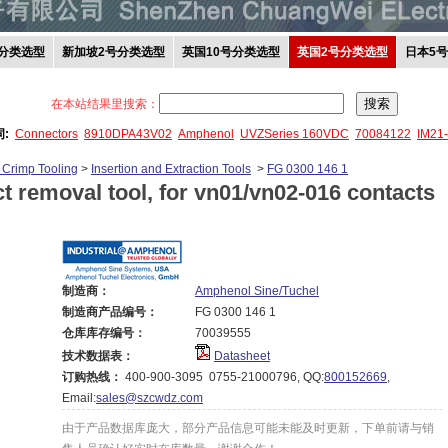
分类选型
新加坡2号分类选型
英国10号分类选型
英国2号分类选型
日本5
在本站结果里搜索：
词:
Connectors
8910DPA43V02
Amphenol
UVZSeries 160VDC
70084122
IM21
 Crimp Tooling
>
Insertion and Extraction Tools
>
FG 0300 146 1
ct removal tool, for vn01/vn02-016 contacts
制造商：
Amphenol Sine/Tuchel
制造商产品编号：
FG 0300 146 1
仓库库存编号：
70039555
技术数据表：
Datasheet
订购热线：
400-900-3095 0755-21000796, QQ:
800152669
,
Email:
sales@szcwdz.com
由于产品数据库庞大，部分产品信息可能未能及时更新，下单前请与销