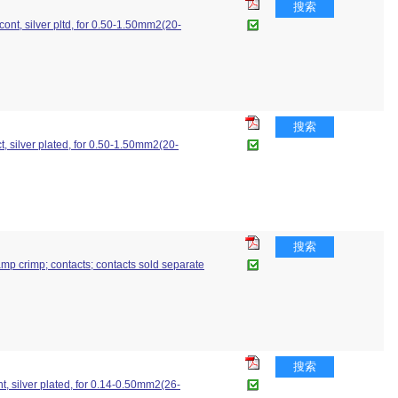
搜索
ont, silver pltd, for 0.50-1.50mm2(20-
搜索
, silver plated, for 0.50-1.50mm2(20-
搜索
amp crimp; contacts; contacts sold separate
搜索
, silver plated, for 0.14-0.50mm2(26-