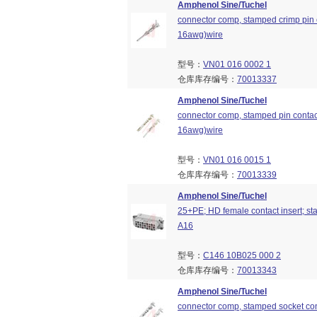
Amphenol Sine/Tuchel
connector comp, stamped crimp pin c
16awg)wire
型号：
VN01 016 0002 1
仓库库存编号：
70013337
Amphenol Sine/Tuchel
connector comp, stamped pin contact
16awg)wire
型号：
VN01 016 0015 1
仓库库存编号：
70013339
Amphenol Sine/Tuchel
25+PE; HD female contact insert; st
A16
型号：
C146 10B025 000 2
仓库库存编号：
70013343
Amphenol Sine/Tuchel
connector comp, stamped socket cont