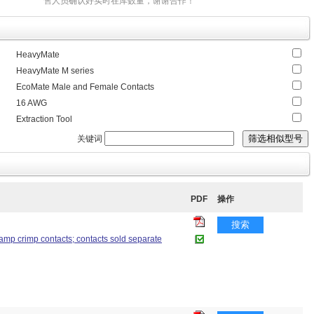
售人员确认好实时在库数量，谢谢合作！
HeavyMate
HeavyMate M series
EcoMate Male and Female Contacts
16 AWG
Extraction Tool
关键词
PDF
操作
搜索
tamp crimp contacts; contacts sold separate