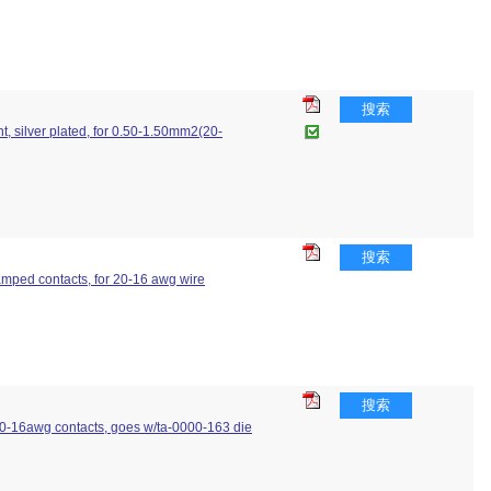
搜索
, silver plated, for 0.50-1.50mm2(20-
搜索
tamped contacts, for 20-16 awg wire
搜索
 20-16awg contacts, goes w/ta-0000-163 die