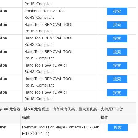
RoHS: Compliant
tion
Amphenol Removal Tool
搜索
RoHS: Compliant
tion
Hand Tools REMOVAL TOOL
搜索
RoHS: Compliant
tion
Hand Tools REMOVAL TOOL
搜索
RoHS: Compliant
tion
Hand Tools REMOVAL TOOL
搜索
RoHS: Compliant
tion
Hand Tools SPARE PART
搜索
RoHS: Compliant
tion
Hand Tools REMOVAL TOOL
搜索
RoHS: Compliant
tion
Hand Tools SPARE PART
搜索
RoHS: Compliant
满300元含运，满500元含税运，有单就有优惠，量大更优惠，支持原厂订货
描述
操作
tion
Removal Tools For Single Contacts - Bulk (Alt:
搜索
FG-0300-146-1)