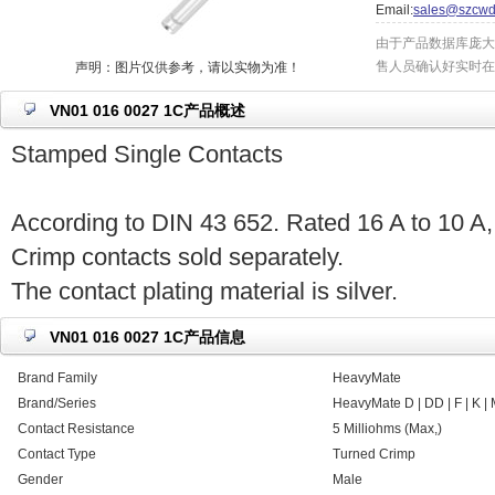
Email:
sales@szcwd
由于产品数据库庞大
售人员确认好实时在
声明：图片仅供参考，请以实物为准！
VN01 016 0027 1C产品概述
Stamped Single Contacts
According to DIN 43 652. Rated 16 A to 10 A
Crimp contacts sold separately.
The contact plating material is silver.
VN01 016 0027 1C产品信息
Brand Family
HeavyMate
Brand/Series
HeavyMate D | DD | F | K | 
Contact Resistance
5 Milliohms (Max,)
Contact Type
Turned Crimp
Gender
Male