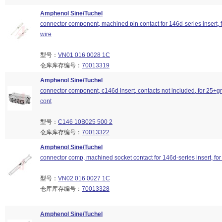
Amphenol Sine/Tuchel
connector component, machined pin contact for 146d-series insert, 
wire
型号：
VN01 016 0028 1C
仓库库存编号：
70013319
Amphenol Sine/Tuchel
connector component, c146d insert, contacts not included, for 25+g
cont
型号：
C146 10B025 500 2
仓库库存编号：
70013322
Amphenol Sine/Tuchel
connector comp, machined socket contact for 146d-series insert, fo
型号：
VN02 016 0027 1C
仓库库存编号：
70013328
Amphenol Sine/Tuchel