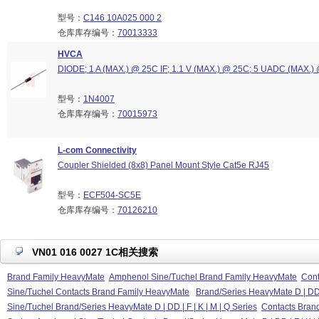
型号：
C146 10A025 000 2
仓库库存编号：
70013333
HVCA
DIODE; 1 A (MAX.) @ 25C IF; 1.1 V (MAX.) @ 25C; 5 UADC (MAX.)
型号：
1N4007
仓库库存编号：
70015973
L-com Connectivity
Coupler Shielded (8x8) Panel Mount Style Cat5e RJ45
型号：
ECF504-SC5E
仓库库存编号：
70126210
VN01 016 0027 1C相关搜索
Brand Family HeavyMate
Amphenol Sine/Tuchel Brand Family HeavyMate
Cont
Sine/Tuchel Contacts Brand Family HeavyMate
Brand/Series HeavyMate D | DD |
Sine/Tuchel Brand/Series HeavyMate D | DD | F | K | M | Q Series
Contacts Brand