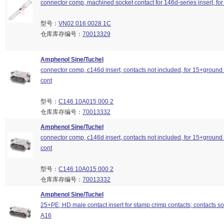
connector comp, machined socket contact for 146d-series insert, fo
型号：
VN02 016 0028 1C
仓库库存编号：
70013329
Amphenol Sine/Tuchel
connector comp, c146d insert, contacts not included, for 15+groun
cont
型号：
C146 10A015 000 2
仓库库存编号：
70013332
Amphenol Sine/Tuchel
connector comp, c146d insert, contacts not included, for 15+groun
cont
型号：
C146 10A015 000 2
仓库库存编号：
70013332
Amphenol Sine/Tuchel
25+PE; HD male contact insert for stamp crimp contacts; contacts s
A16