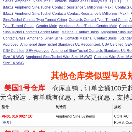
Series
Amphenol Sine/Tuchel Contacts Brand/Series HeavyMate D | DD | F | K | 
(Max,)
Amphenol Sine/Tuchel Contact Resistance 5 Milliohms (Max,)
Contacts C
(Max,)
Amphenol Sine/Tuchel Contacts Contact Resistance 5 Milliohms (Max,)
Sine/Tuchel Contact Type Turned Crimp
Contacts Contact Type Turned Crimp
A
Type Turned Crimp
Gender Male
Amphenol Sine/Tuchel Gender Male
Contact
Sine/Tuchel Contacts Gender Male
Material, Contact Brass
Amphenol Sine/Tuch
Contact Brass
Amphenol Sine/Tuchel Contacts Material, Contact Brass
Standar
Approved
Amphenol Sine/Tuchel Standards UL Recognized, CSA Certified, SE
CSA Certified, SEV Approved
Amphenol Sine/Tuchel Contacts Standards UL Rec
Size 16 AWG
Amphenol Sine/Tuchel Wire Size 16 AWG
Contacts Wire Size 16
Size 16 AWG
其他仓库类似型号及
美国1号仓库
仓库直销，订单金额100元起订
元含税运，有单就有优惠，量大更优惠，支持
型号
制造商
描述
VN01 016 0027 1C
Amphenol Sine Systems
CONTACT H
[
更多
]
RoHS: Com