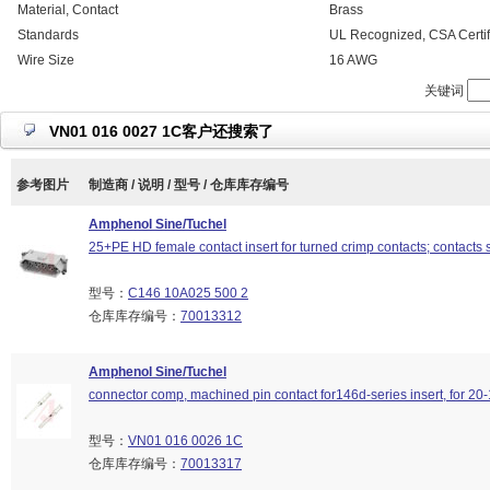
Material, Contact
Brass
Standards
UL Recognized, CSA Certif
Wire Size
16 AWG
关键词
VN01 016 0027 1C客户还搜索了
参考图片
制造商 / 说明 / 型号 / 仓库库存编号
Amphenol Sine/Tuchel
25+PE HD female contact insert for turned crimp contacts; contacts 
型号：
C146 10A025 500 2
仓库库存编号：
70013312
Amphenol Sine/Tuchel
connector comp, machined pin contact for146d-series insert, for 20
型号：
VN01 016 0026 1C
仓库库存编号：
70013317