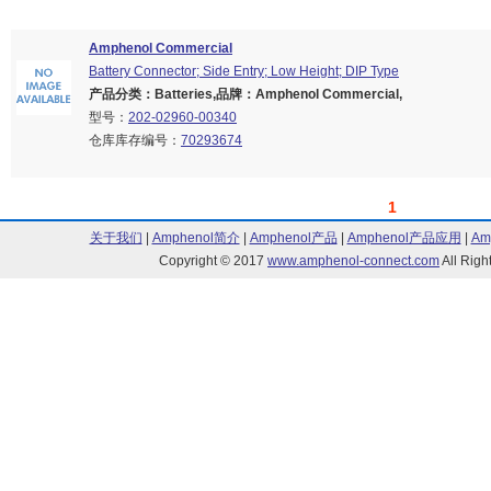
Amphenol Commercial
Battery Connector; Side Entry; Low Height; DIP Type
产品分类：Batteries,品牌：Amphenol Commercial,
型号：
202-02960-00340
仓库库存编号：
70293674
1
关于我们
|
Amphenol简介
|
Amphenol产品
|
Amphenol产品应用
|
Am
Copyright © 2017
www.amphenol-connect.com
All Ri