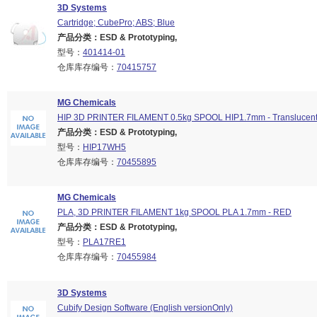
3D Systems
Cartridge; CubePro; ABS; Blue
产品分类：ESD & Prototyping,
型号：
401414-01
仓库库存编号：
70415757
MG Chemicals
HIP 3D PRINTER FILAMENT 0.5kg SPOOL HIP1.7mm - Translucen
产品分类：ESD & Prototyping,
型号：
HIP17WH5
仓库库存编号：
70455895
MG Chemicals
PLA, 3D PRINTER FILAMENT 1kg SPOOL PLA 1.7mm - RED
产品分类：ESD & Prototyping,
型号：
PLA17RE1
仓库库存编号：
70455984
3D Systems
Cubify Design Software (English versionOnly)