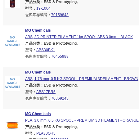
产品分类：ESD & Prototyping,
型号：
19-1004
仓库库存编号：
70159843
MG Chemicals
ABS, 3D PRINTER FILAMENT 1kg SPOOL ABS 3.0mm - BLACK
产品分类：ESD & Prototyping,
型号：
ABS30BK1
仓库库存编号：
70455988
MG Chemicals
ABS, 1.75 mm, 0.5 KG SPOOL - PREMIUM 3DFILAMENT - BROWN
产品分类：ESD & Prototyping,
型号：
ABS17BR5
仓库库存编号：
70369245
MG Chemicals
PLA, 3.0 mm, 0.5 KG SPOOL - PREMIUM 3D FILAMENT - ORANGE
产品分类：ESD & Prototyping,
型号：
PLA30OR5