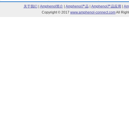
关于我们
|
Amphenol简介
|
Amphenol产品
|
Amphenol产品应用
|
Am
Copyright © 2017
www.amphenol-connect.com
All Ri