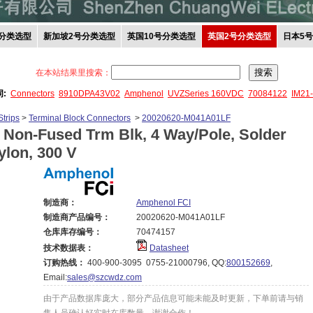
分类选型
新加坡2号分类选型
英国10号分类选型
英国2号分类选型
日本5
在本站结果里搜索：
词:
Connectors
8910DPA43V02
Amphenol
UVZSeries 160VDC
70084122
IM21
Strips
>
Terminal Block Connectors
>
20020620-M041A01LF
 Non-Fused Trm Blk, 4 Way/Pole, Solder
ylon, 300 V
制造商：
Amphenol FCI
制造商产品编号：
20020620-M041A01LF
仓库库存编号：
70474157
技术数据表：
Datasheet
订购热线：
400-900-3095 0755-21000796, QQ:
800152669
,
Email:
sales@szcwdz.com
由于产品数据库庞大，部分产品信息可能未能及时更新，下单前请与销