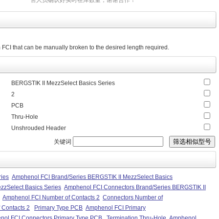
售人员确认好实时在库数量，谢谢合作！
FCI that can be manually broken to the desired length required.
BERGSTIK II MezzSelect Basics Series
2
PCB
Thru-Hole
Unshrouded Header
关键词
ries
Amphenol FCI Brand/Series BERGSTIK II MezzSelect Basics
zzSelect Basics Series
Amphenol FCI Connectors Brand/Series BERGSTIK II
Amphenol FCI Number of Contacts 2
Connectors Number of
 Contacts 2
Primary Type PCB
Amphenol FCI Primary
ol FCI Connectors Primary Type PCB
Termination Thru-Hole
Amphenol