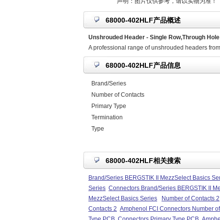
声明：图片仅供参考，请以实物为准！
68000-402HLF产品概述
Unshrouded Header - Single Row,Through Hole
A professional range of unshrouded headers from 
68000-402HLF产品信息
Brand/Series
Number of Contacts
Primary Type
Termination
Type
68000-402HLF相关搜索
Brand/Series BERGSTIK II MezzSelect Basics Se
Series
Connectors Brand/Series BERGSTIK II Me
MezzSelect Basics Series
Number of Contacts 2
Contacts 2
Amphenol FCI Connectors Number of
Type PCB
Connectors Primary Type PCB
Amphen