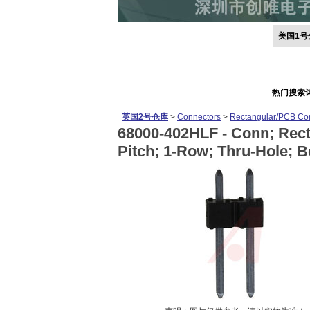
美国1号
热门搜索
英国2号仓库
>
Connectors
>
Rectangular/PCB Co
68000-402HLF -
Conn; Rect
Pitch; 1-Row; Thru-Hole; B