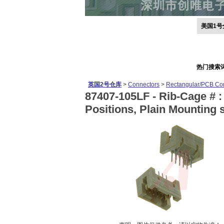
美国1号
热门搜索
英国2号仓库
>
Connectors
>
Rectangular/PCB Co
87407-105LF -
Rib-Cage # 
Positions, Plain Mounting s