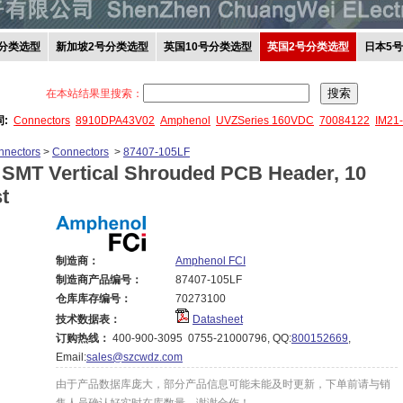
分类选型
新加坡2号分类选型
英国10号分类选型
英国2号分类选型
日本5
在本站结果里搜索：
词:
Connectors
8910DPA43V02
Amphenol
UVZSeries 160VDC
70084122
IM21
nnectors
>
Connectors
>
87407-105LF
: SMT Vertical Shrouded PCB Header, 10
t
制造商：
Amphenol FCI
制造商产品编号：
87407-105LF
仓库库存编号：
70273100
技术数据表：
Datasheet
订购热线：
400-900-3095 0755-21000796, QQ:
800152669
,
Email:
sales@szcwdz.com
由于产品数据库庞大，部分产品信息可能未能及时更新，下单前请与销