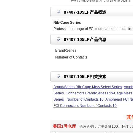
声明：图片仅供参考，请以实物为准！
87407-105LF产品概述
Rib-Cage Series
Professional range of FCI modular connectors fr
87407-105LF产品信息
Brand/Series
Number of Contacts
87407-105LF相关搜索
Brand/Series Rib-Cage MezzSelect Series
Amphe
Series
Connectors Brand/Series Rib-Cage MezzS
Series
Number of Contacts 10
Amphenol FCI Nu
FCI Connectors Number of Contacts 10
其
美国1号仓库
仓库直销，订单金额100元起订，