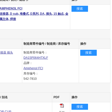
AMPHENOL FCI
搜索
连接器, D sub, 堆叠式, D系列, DA, 插头, 15 触点, 金
属主体, 焊接
制造商零件编号 / 制造商 / 库存编号
操作
 连接器 插头
制造商零件编号：
搜索
DA15P064HTXLF
品牌：
Amphenol FCI
库存编号：
542-7810
/ 别名
PDF
操作
搜索
LDR CUP