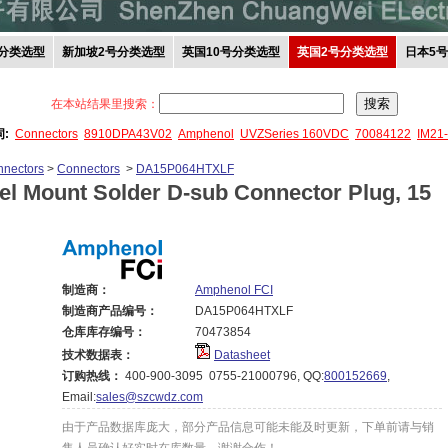
分类选型
新加坡2号分类选型
英国10号分类选型
英国2号分类选型
日本5
在本站结果里搜索：
词:
Connectors
8910DPA43V02
Amphenol
UVZSeries 160VDC
70084122
IM21
nectors
>
Connectors
>
DA15P064HTXLF
el Mount Solder D-sub Connector Plug, 15
制造商：
Amphenol FCI
制造商产品编号：
DA15P064HTXLF
仓库库存编号：
70473854
技术数据表：
Datasheet
订购热线：
400-900-3095 0755-21000796, QQ:
800152669
,
Email:
sales@szcwdz.com
由于产品数据库庞大，部分产品信息可能未能及时更新，下单前请与销